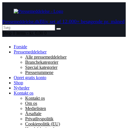
Bliv set af 12.000+ besøgende pr. måned
Pressemeddelelse.dk
Shop
0 items
-
kr. 0,00
0
Forside
Pressemeddelelser
Alle pressemeddelelser
Branchekategorier
Special kategorier
Presserummene
Opret gratis konto
Shop
Nyheder
Kontakt os
Kontakt os
Om os
Medielisten
Årsaftale
Privatlivspolitik
Cookiepolitik (EU)