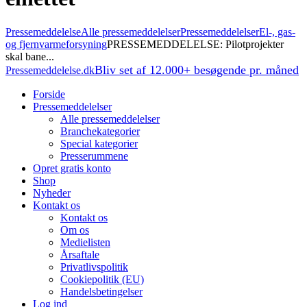
Pressemeddelelse
Alle pressemeddelelser
Pressemeddelelser
El-, gas-
og fjernvarmeforsyning
PRESSEMEDDELELSE: Pilotprojekter
skal bane...
Bliv set af 12.000+ besøgende pr. måned
Pressemeddelelse.dk
Forside
Pressemeddelelser
Alle pressemeddelelser
Branchekategorier
Special kategorier
Presserummene
Opret gratis konto
Shop
Nyheder
Kontakt os
Kontakt os
Om os
Medielisten
Årsaftale
Privatlivspolitik
Cookiepolitik (EU)
Handelsbetingelser
Log ind