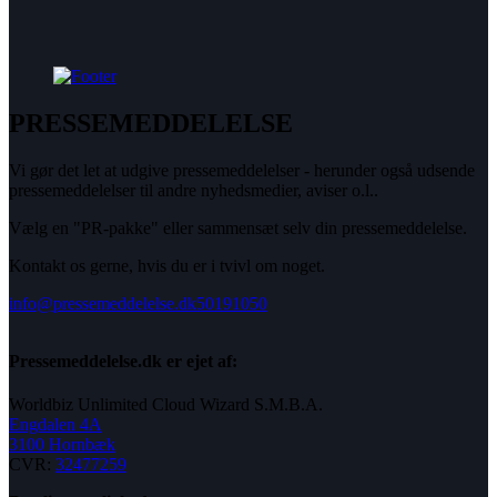
PRESSEMEDDELELSE
Vi gør det let at udgive pressemeddelelser - herunder også udsende
pressemeddelelser til andre nyhedsmedier, aviser o.l..
Vælg en "PR-pakke" eller sammensæt selv din pressemeddelelse.
Kontakt os gerne, hvis du er i tvivl om noget.
info@pressemeddelelse.dk
50191050
Pressemeddelelse.dk er ejet af:
Worldbiz Unlimited Cloud Wizard S.M.B.A.
Engdalen 4A
3100 Hornbæk
CVR:
32477259