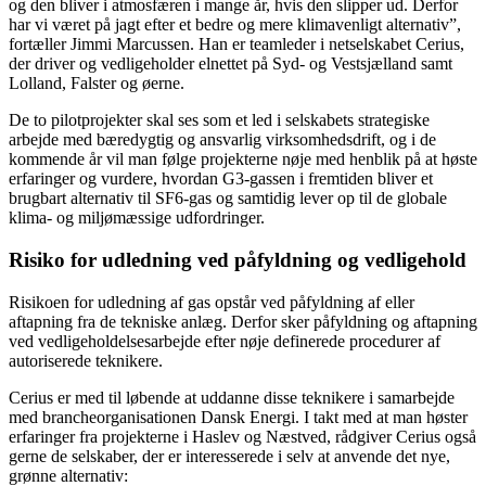
og den bliver i atmosfæren i mange år, hvis den slipper ud. Derfor
har vi været på jagt efter et bedre og mere klimavenligt alternativ”,
fortæller Jimmi Marcussen. Han er teamleder i netselskabet Cerius,
der driver og vedligeholder elnettet på Syd- og Vestsjælland samt
Lolland, Falster og øerne.
De to pilotprojekter skal ses som et led i selskabets strategiske
arbejde med bæredygtig og ansvarlig virksomhedsdrift, og i de
kommende år vil man følge projekterne nøje med henblik på at høste
erfaringer og vurdere, hvordan G3-gassen i fremtiden bliver et
brugbart alternativ til SF6-gas og samtidig lever op til de globale
klima- og miljømæssige udfordringer.
Risiko for udledning ved påfyldning og vedligehold
Risikoen for udledning af gas opstår ved påfyldning af eller
aftapning fra de tekniske anlæg. Derfor sker påfyldning og aftapning
ved vedligeholdelsesarbejde efter nøje definerede procedurer af
autoriserede teknikere.
Cerius er med til løbende at uddanne disse teknikere i samarbejde
med brancheorganisationen Dansk Energi. I takt med at man høster
erfaringer fra projekterne i Haslev og Næstved, rådgiver Cerius også
gerne de selskaber, der er interesserede i selv at anvende det nye,
grønne alternativ: