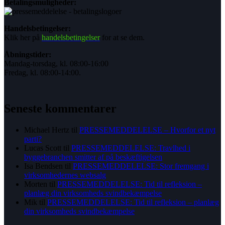
Betalingsmuligheder:
Handelsbetingelser:
Klik her på
handelsbetingelser
for at se dem.
Åbningstider:
Mandag-torsdag, kl. 08:00-16:00
Fredag, kl. 08:00-14:00.
Seneste kommentarer
Michael Hertz
til
PRESSEMEDDELELSE – Hvorfor et nyt
parti?
Lucas Scott
til
PRESSEMEDDELELSE: Travlhed i
byggebranchen smitter af på beskæftigelsen
Isa Bendsen
til
PRESSEMEDDELELSE: Stor fremgang i
virksomhedernes websalg
Morten
til
PRESSEMEDDELELSE: Tid til refleksion –
planlæg din virksomheds svindbekæmpelse
Mik
til
PRESSEMEDDELELSE: Tid til refleksion – planlæg
din virksomheds svindbekæmpelse