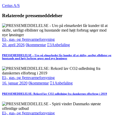
Cerius A/S
Relaterede pressemeddelelser
El-, gas- og fjernvarmeforsyning
20. april 2026
0
kommentar
3
Anbefaling
PRESSEMEDDELELSE – Uro på elmarkedet får kunder til at skifte, særligt elbilister og
husstande med højt forbrug søger mod nye løsninger
El-, gas- og fjernvarmeforsyning
16. januar 2020
0
kommentar
1
Anbefaling
PRESSEMEDDELELSE: Rekord lav CO2-udledning fra danskernes elforbrug i 2019
El-, gas- og fjernvarmeforsyning