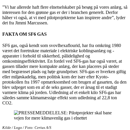
”Vi har allerede haft flere elnetselskaber på besøg på vores anlæg, så
interessen for den grønne gas er der i branchen generelt. Derfor
håber vi også, at vi med pilotprojekterne kan inspirere andre”, lyder
det fra Jimmi Marcussen.
FAKTA OM SF6 GAS
SF6 gas, også kendt som svovlhexaflourid, har fra omkring 1980
været det foretrukne materiale i elektriske koblingsanlæg og -
apparater i forhold til sikkerhed, pålidelighed og
omkostningseffektivitet. En fordel ved SF6-gas har også været, at
gassen tillader mere kompakte anlæg, der kan placeres på steder
med begrænset plads og høje grundpriser. SF6-gas er hverken giftig
eller miljøskadelig, men politisk kom der især efter Kyoto-
protokollen fra 1997 opmærksomhed om brugen af gasarten, da den
blev udpeget som en af de seks gasser, der er årsag til et stadigt
varmere klima på jorden. Udledning af et enkelt kilo SF6-gas har
således samme klimamæssige effekt som udledning af 22,8 ton
CO2.
Kilde / Logo / Foto: Cerius A/S