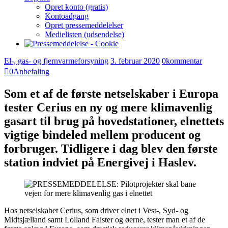
Opret konto (gratis)
Kontoadgang
Opret pressemeddelelser
Medielisten (udsendelse)
El-, gas- og fjernvarmeforsyning
3. februar 2020
0
kommentar
0
Anbefaling
Som et af de første netselskaber i Europa
tester Cerius en ny og mere klimavenlig
gasart til brug på hovedstationer, elnettets
vigtige bindeled mellem producent og
forbruger. Tidligere i dag blev den første
station indviet på Energivej i Haslev.
Hos netselskabet Cerius, som driver elnet i Vest-, Syd- og
Midtsjælland samt Lolland Falster og øerne, tester man et af de