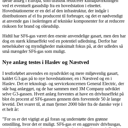
første anlæg i Europa, som drastisk reducerer klimapåvirkningen
ved et eventuelt gasudslip fra en hovedstation i elnettet.
Hovedstationerne er en del af den infrastruktur, der indgår i
distributionen af el fra producent til forbruger, og det er nødvendigt
at anvende gas i isoleringen af tekniske komponenter for at reducere
risikoen for brand og olieudslip.
Hidtil har SF6-gas været den eneste anvendelige gasart, men den har
dog en stærk klimaeffekt ved en potentiel udledning. Derfor har
netselskaber og myndigheder maksimalt fokus på, at der udledes så
små mængder SF6-gas som muligt.
Nye anlæg testes i Haslev og Næstved
I testforløbet anvendes en nyudviklet og mere miljøvenlig gasart,
kaldet G3-gas på to nye hovedstationer, en i Næstved og en i
Haslev. Det er teknologi- og servicekoncernen General Electric, der
står bag anlægget, og de har sammen med 3M Company udviklet
selve G3-gassen. Hvert anlæg forventes at have en drivhuseffekt på
blot én procent af SF6-gassen gennem dets forventede 50 år lange
levetid. Det svarer til, at man fjerner 2000 biler fra de danske veje i
et helt år:
”For os er det vigtigt at gå foran og understøtte den grønne
omstilling, hvor det er muligt. SF6-gas er en aggressiv drivhusgas,