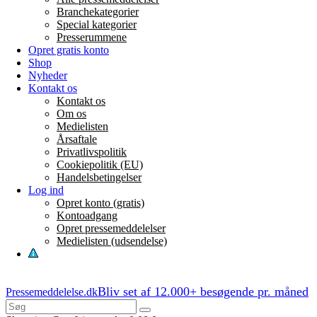
Branchekategorier
Special kategorier
Presserummene
Opret gratis konto
Shop
Nyheder
Kontakt os
Kontakt os
Om os
Medielisten
Årsaftale
Privatlivspolitik
Cookiepolitik (EU)
Handelsbetingelser
Log ind
Opret konto (gratis)
Kontoadgang
Opret pressemeddelelser
Medielisten (udsendelse)
Bliv set af 12.000+ besøgende pr. måned
Pressemeddelelse.dk