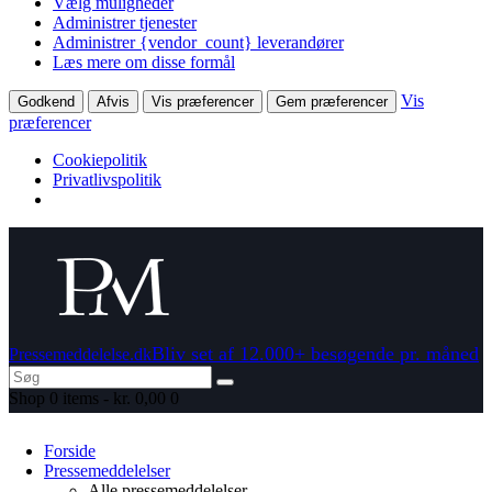
Vælg muligheder
Administrer tjenester
Administrer {vendor_count} leverandører
Læs mere om disse formål
Vis
Godkend
Afvis
Vis præferencer
Gem præferencer
præferencer
Cookiepolitik
Privatlivspolitik
Bliv set af 12.000+ besøgende pr. måned
Pressemeddelelse.dk
Shop
0 items
-
kr. 0,00
0
Forside
Pressemeddelelser
Alle pressemeddelelser