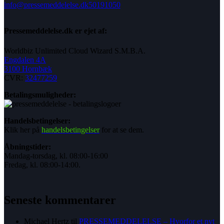
info@pressemeddelelse.dk
50191050
Pressemeddelelse.dk er ejet af:
Worldbiz Unlimited Cloud Wizard S.M.B.A.
Engdalen 4A
3100 Hornbæk
CVR:
32477259
Betalingsmuligheder:
Handelsbetingelser:
Klik her på
handelsbetingelser
for at se dem.
Åbningstider:
Mandag-torsdag, kl. 08:00-16:00
Fredag, kl. 08:00-14:00.
Seneste kommentarer
Michael Hertz
til
PRESSEMEDDELELSE – Hvorfor et nyt