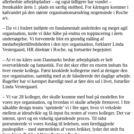
allerbedste arbejdspladser – og også tidligere har vundet –
fremkalder årets 1. plads en særlig stolthed. For kåringen kommer i
kølvandet på den største organisationsændring nogensinde i Roche
a/s.
– Da vi i foråret indførte en fundamentalt anderledes og meget agil
organisation, turde vi ikke håbe på endnu en topplacering i årets
undersøgelse. Vi forventede blot en grundig måling af
medarbejdertilfredsheden i den nye organisation, forklarer Linda
Vestergaard, HR direktør i Roche, og fortsætter begejstret:
– At vi nu kåres som Danmarks bedste arbejdsplads er helt
overvældende og fantastisk. For det sker efter en enorm indsats fra
hver eneste kollega. Først knoklede kollegerne med at designe den
nye organisation, samtidig med at de håndterede det daglige arbejde.
Bagefter har vi kæmpet ihærdigt med at føre den ud i livet, fortæller
Linda Vestergaard.
– Vi var 28 kolleger, der skulle komme med bud på modellen for
vores nye organisation, og hvordan vi skulle arbejde fremover. I fire
såkaldte design teams ‘sprintede’ vi i fire uger, hvor vi vekslede
mellem at ideudvikle og få input fra resten af vores kolleger. Det var
intenst, sjovt og en virkelig spændende proces. Til sidst
præsenterede vi vores forslag til ledelsen, som færdiggjorde
puslespillet – med størstedelen af vores brikker, lyder det stolt fra