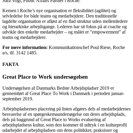
Sara Vogt, Public Affairs Partner i Roche.
Kernen i Roche’s nye organisation er fleksibilitet (agilitet) og
selvledelse for både teams og medarbejdere. Den traditionelle
lagdelte organisation er afløst af en flad struktur uden mellemledere
og hierarkiske arbejdsgange. Lederen har sit fokus på at coache og
udvikle den enkelte medarbejder – og målet er ”empowerment” af
teams og medarbejdere.
For mere information:
Kommunikationschef Poul Riese, Roche
a/s, tlf. 3142 1485.
FAKTA
Great Place to Work undersøgelsen
Undersøgelsen af Danmarks Bedste Arbejdspladser 2019 er
gennemført af Great Place To Work i Danmark i perioden januar-
september 2019.
Arbejdspladsernes placering på listen afgøres dels af medarbejdernes
besvarelse af en spørgeskemaundersøgelse om deres arbejdsplads,
dels på baggrund af Great Place to Works evaluering af
arbejdspladsens kultur, som den kommer til udtryk i en kulturprofil
udarbejdet af arbejdspladsen om dens politikker, praksisser og