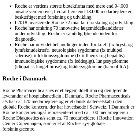
Roche er verdens største biotekfirma med mere end 94.000
ansatte verden over, hvoraf flere end 18.000 medarbejdere er
beskæftiget med forskning og udvikling.
I 2018 investerede Roche 72 mia. kr. i forskning og udvikling.
Roche har omkring 70 innovative lægemiddelkandidater
under udvikling. Roche er samtidig førende inden for
diagnostik.
Roche har udviklet behandlinger inden for kræft (fx bryst- og
lymfeknudekræft), neurologiske sygdomme (fx multipel
sclerose), infektionssygdomme (fx influenza og hepatitis),
immunologiske sygdomme (fx leddegigt), lungesygdomme
(idiopatisk lungefibrose) og blødersygdomme (hæmofili A).
Roche i Danmark
Roche Pharmaceuticals a/s er et lægemiddelfirma og den førende
leverandør af hospitalsmedicin i Danmark. Roche Pharmaceuticals
a/s har ca. 120 medarbejdere og er et dansk datterselskab i den
globale Roche koncern, der har hovedsæde i Schweiz. I Danmark er
Roche koncernen også repræsenteret med ca. 100 medarbejdere i
Roche Diagnostics a/s samt ca. 70 medarbejdere i Roche Innovation
Center Copenhagen, som er ét af Roches syv globale
forskningscentre.