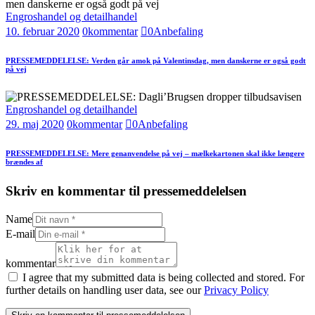
Engroshandel og detailhandel
10. februar 2020
0
kommentar
0
Anbefaling
PRESSEMEDDELELSE: Verden går amok på Valentinsdag, men danskerne er også godt
på vej
Engroshandel og detailhandel
29. maj 2020
0
kommentar
0
Anbefaling
PRESSEMEDDELELSE: Mere genanvendelse på vej – mælkekartonen skal ikke længere
brændes af
Skriv en kommentar til pressemeddelelsen
Name
E-mail
kommentar
I agree that my submitted data is being collected and stored. For
further details on handling user data, see our
Privacy Policy