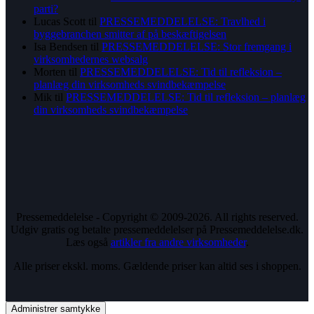
parti?
Lucas Scott
til
PRESSEMEDDELELSE: Travlhed i
byggebranchen smitter af på beskæftigelsen
Isa Bendsen
til
PRESSEMEDDELELSE: Stor fremgang i
virksomhedernes websalg
Morten
til
PRESSEMEDDELELSE: Tid til refleksion –
planlæg din virksomheds svindbekæmpelse
Mik
til
PRESSEMEDDELELSE: Tid til refleksion – planlæg
din virksomheds svindbekæmpelse
Pressemeddelelse - Copyright © 2009-2026. All rights reserved.
Udgiv gratis og betalte pressemeddelelser på Pressemeddelelse.dk.
Læs også
artikler fra andre virksomheder
.
Alle priser ekskl. moms. Gældende priser kan altid ses i shoppen.
Administrer samtykke