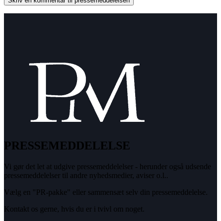
PRESSEMEDDELELSE
Vi gør det let at udgive pressemeddelelser - herunder også udsende
pressemeddelelser til andre nyhedsmedier, aviser o.l..
Vælg en "PR-pakke" eller sammensæt selv din pressemeddelelse.
Kontakt os gerne, hvis du er i tvivl om noget.