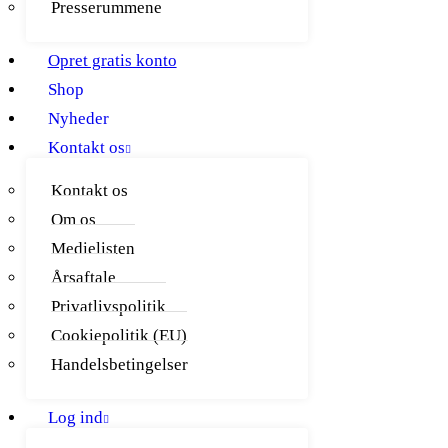
Presserummene
Opret gratis konto
Shop
Nyheder
Kontakt os
Kontakt os
Om os
Medielisten
Årsaftale
Privatlivspolitik
Cookiepolitik (EU)
Handelsbetingelser
Log ind