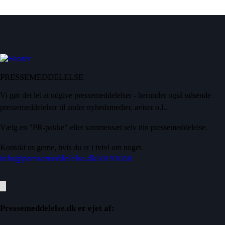
PRESSEMEDDELELSE
Vi gør det let at udgive pressemeddelelser - herunder også udsende
pressemeddelelser til andre nyhedsmedier, aviser o.l..
Vælg en "PR-pakke" eller sammensæt selv din pressemeddelelse.
Kontakt os gerne, hvis du er i tvivl om noget.
info@pressemeddelelse.dk
50191050
Pressemeddelelse.dk er ejet af: