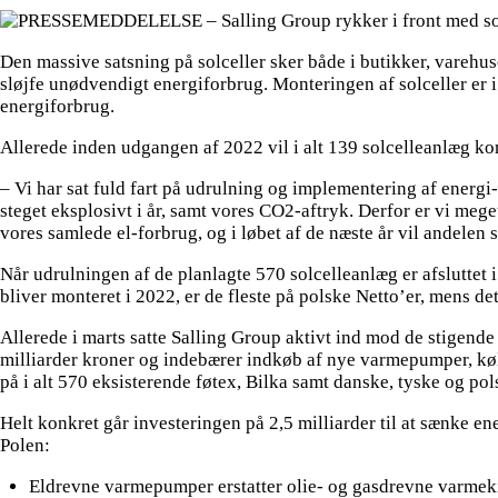
Den massive satsning på solceller sker både i butikker, varehuse
sløjfe unødvendigt energiforbrug. Monteringen af solceller er i
energiforbrug.
Allerede inden udgangen af 2022 vil i alt 139 solcelleanlæg ko
– Vi har sat fuld fart på udrulning og implementering af energ
steget eksplosivt i år, samt vores CO2-aftryk. Derfor er vi mege
vores samlede el-forbrug, og i løbet af de næste år vil andelen
Når udrulningen af de planlagte 570 solcelleanlæg er afsluttet 
bliver monteret i 2022, er de fleste på polske Netto’er, mens det
Allerede i marts satte Salling Group aktivt ind mod de stigende
milliarder kroner og indebærer indkøb af nye varmepumper, køle-
på i alt 570 eksisterende føtex, Bilka samt danske, tyske og pol
Helt konkret går investeringen på 2,5 milliarder til at sænke 
Polen:
Eldrevne varmepumper erstatter olie- og gasdrevne varmeki