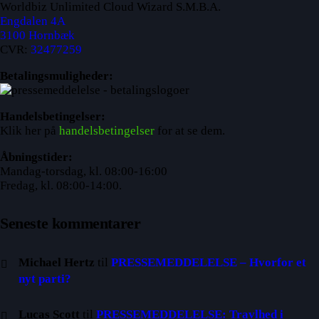
Worldbiz Unlimited Cloud Wizard S.M.B.A.
Engdalen 4A
3100 Hornbæk
CVR:
32477259
Betalingsmuligheder:
Handelsbetingelser:
Klik her på
handelsbetingelser
for at se dem.
Åbningstider:
Mandag-torsdag, kl. 08:00-16:00
Fredag, kl. 08:00-14:00.
Seneste kommentarer
Michael Hertz
til
PRESSEMEDDELELSE – Hvorfor et
nyt parti?
Lucas Scott
til
PRESSEMEDDELELSE: Travlhed i