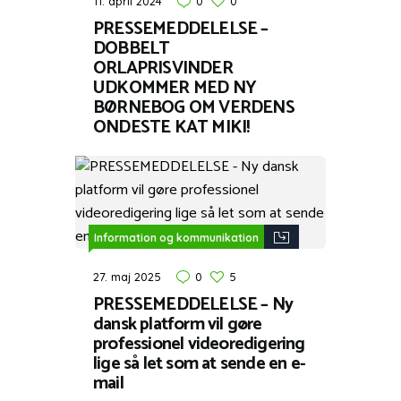
11. april 2024
0
0
PRESSEMEDDELELSE –
DOBBELT
ORLAPRISVINDER
UDKOMMER MED NY
BØRNEBOG OM VERDENS
ONDESTE KAT MIKI!
Information og kommunikation
27. maj 2025
0
5
PRESSEMEDDELELSE – Ny
dansk platform vil gøre
professionel videoredigering
lige så let som at sende en e-
mail