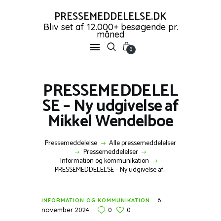
PRESSEMEDDELELSE.DK
Bliv set af 12.000+ besøgende pr.
måned
PRESSEMEDDELELSE.DK
0
Bliv set af 12.000+ besøgende pr. måned
PRESSEMEDDELEL
FORSIDE
SE – Ny udgivelse af
PRESSEMEDDELELSER
Mikkel Wendelboe
OPRET GRATIS KONTO
SHOP
Pressemeddelelse
Alle pressemeddelelser
NYHEDER
Pressemeddelelser
KONTAKT OS
Information og kommunikation
PRESSEMEDDELELSE – Ny udgivelse af...
LOG IND
6.
INFORMATION OG KOMMUNIKATION
november 2024
0
0