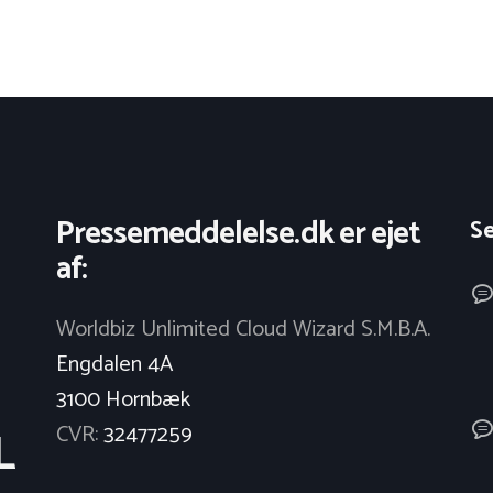
Pressemeddelelse.dk er ejet
S
af:
Worldbiz Unlimited Cloud Wizard S.M.B.A.
Engdalen 4A
3100 Hornbæk
CVR:
32477259
L