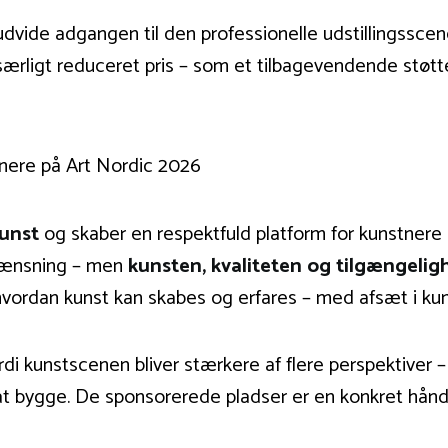
dvide adgangen til den professionelle udstillingsscene
 særligt reduceret pris – som et tilbagevendende støtt
unst
og skaber en respektfuld platform for kunstnere 
grænsning – men
kunsten, kvaliteten og tilgængeli
hvordan kunst kan skabes og erfares – med afsæt i kun
di kunstscenen bliver stærkere af flere perspektiver –
 at bygge. De sponsorerede pladser er en konkret hånds