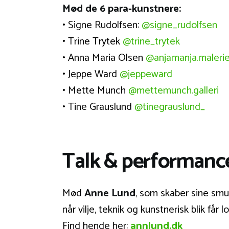
Mød de 6 para-kunstnere:
• Signe Rudolfsen:
@signe_rudolfsen
• Trine Trytek
@trine_trytek
• Anna Maria Olsen
@anjamanja.malerie
• Jeppe Ward
@jeppeward
• Mette Munch
@mettemunch.galleri
• Tine Grauslund
@tinegrauslund_
Talk & performanc
Mød
Anne Lund
, som skaber sine smuk
når vilje, teknik og kunstnerisk blik få
Find hende her:
annlund.dk