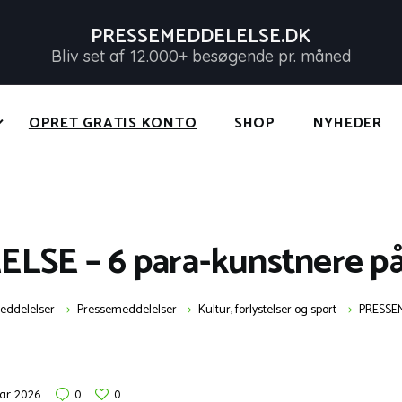
FORSIDE
PRESSEMEDDELELSE.DK
PRESSEMEDDELELSER
Bliv set af 12.000+ besøgende pr. måned
PRESSEMEDDELELSE.DK
OPRET GRATIS KONTO
Bliv set af 12.000+ besøgende pr. måned
OPRET GRATIS KONTO
SHOP
NYHEDER
SHOP
NYHEDER
KONTAKT OS
SE – 6 para-kunstnere på 
LOG IND
eddelelser
Pressemeddelelser
Kultur, forlystelser og sport
PRESSEM
uar 2026
0
0