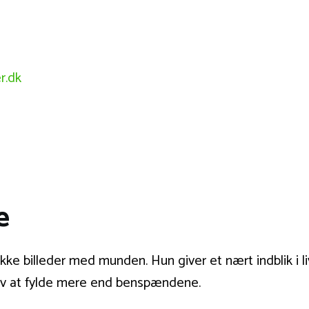
r.dk
e
ke billeder med munden. Hun giver et nært indblik i li
r lov at fylde mere end benspændene.