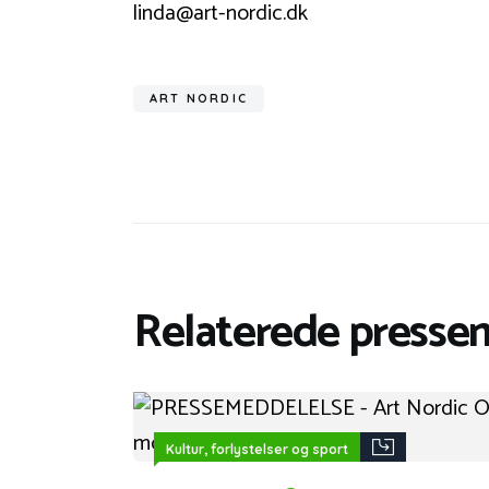
linda@art-nordic.dk
ART NORDIC
Relaterede presse
Kultur, forlystelser og sport