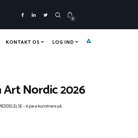
0
KONTAKT OS
LOG IND
Art Nordic 2026
EDDELELSE – 6 para-kunstnere på...