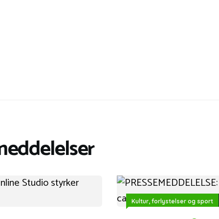
meddelelser
Kultur, forlystelser og sport