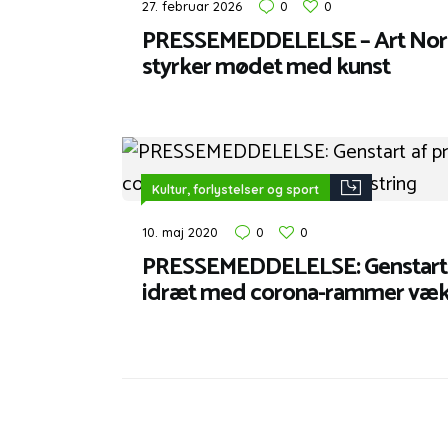
27. februar 2026
0
0
PRESSEMEDDELELSE – Art Nord
styrker mødet med kunst
Kultur, forlystelser og sport
10. maj 2020
0
0
PRESSEMEDDELELSE: Genstart a
idræt med corona-rammer vækk