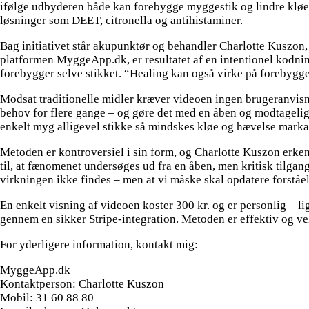
ifølge udbyderen både kan forebygge myggestik og lindre kløe
løsninger som DEET, citronella og antihistaminer.
Bag initiativet står akupunktør og behandler Charlotte Kuszon, 
platformen MyggeApp.dk, er resultatet af en intentionel kodni
forebygger selve stikket. “Healing kan også virke på forebyggel
Modsat traditionelle midler kræver videoen ingen brugeranvisni
behov for flere gange – og gøre det med en åben og modtagelig 
enkelt myg alligevel stikke så mindskes kløe og hævelse marka
Metoden er kontroversiel i sin form, og Charlotte Kuszon erkend
til, at fænomenet undersøges ud fra en åben, men kritisk tilga
virkningen ikke findes – men at vi måske skal opdatere forståel
En enkelt visning af videoen koster 300 kr. og er personlig – lig
gennem en sikker Stripe-integration. Metoden er effektiv og ve
For yderligere information, kontakt mig:
MyggeApp.dk
Kontaktperson: Charlotte Kuszon
Mobil: 31 60 88 80