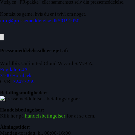
Vælg en "PR-pakke" eller sammensæt selv din pressemeddelelse.
Kontakt os gerne, hvis du er i tvivl om noget.
info@pressemeddelelse.dk
50191050
Pressemeddelelse.dk er ejet af:
Worldbiz Unlimited Cloud Wizard S.M.B.A.
Engdalen 4A
3100 Hornbæk
CVR:
32477259
Betalingsmuligheder:
Handelsbetingelser:
Klik her på
handelsbetingelser
for at se dem.
Åbningstider:
Mandag-torsdag, kl. 08:00-16:00