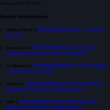
Fredag, kl. 08:00-14:00.
Seneste kommentarer
Michael Hertz
til
PRESSEMEDDELELSE – Hvorfor et
nyt parti?
Lucas Scott
til
PRESSEMEDDELELSE: Travlhed i
byggebranchen smitter af på beskæftigelsen
Isa Bendsen
til
PRESSEMEDDELELSE: Stor fremgang i
virksomhedernes websalg
Morten
til
PRESSEMEDDELELSE: Tid til refleksion –
planlæg din virksomheds svindbekæmpelse
Mik
til
PRESSEMEDDELELSE: Tid til refleksion –
planlæg din virksomheds svindbekæmpelse