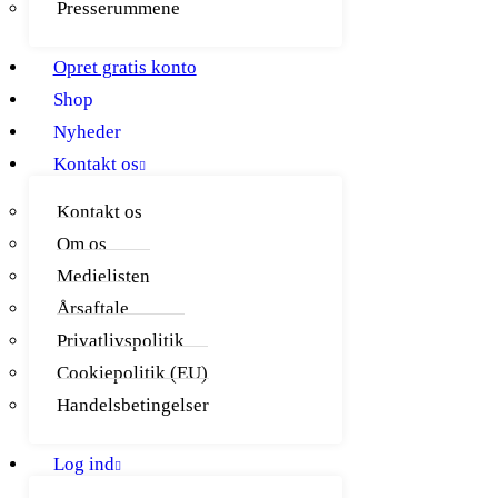
Presserummene
Opret gratis konto
Shop
Nyheder
Kontakt os
Kontakt os
Om os
Medielisten
Årsaftale
Privatlivspolitik
Cookiepolitik (EU)
Handelsbetingelser
Log ind