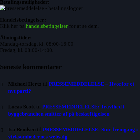
Betalingsmuligheder:
Handelsbetingelser:
Klik her på
handelsbetingelser
for at se dem.
Åbningstider:
Mandag-torsdag, kl. 08:00-16:00
Fredag, kl. 08:00-14:00.
Seneste kommentarer
Michael Hertz
til
PRESSEMEDDELELSE – Hvorfor et
nyt parti?
Lucas Scott
til
PRESSEMEDDELELSE: Travlhed i
byggebranchen smitter af på beskæftigelsen
Isa Bendsen
til
PRESSEMEDDELELSE: Stor fremgang i
virksomhedernes websalg