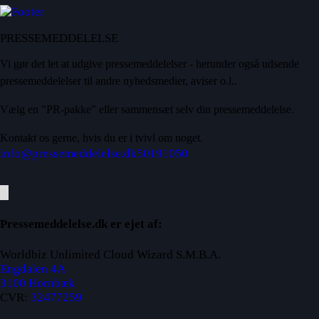
PRESSEMEDDELELSE
Vi gør det let at udgive pressemeddelelser - herunder også udsende
pressemeddelelser til andre nyhedsmedier, aviser o.l..
Vælg en "PR-pakke" eller sammensæt selv din pressemeddelelse.
Kontakt os gerne, hvis du er i tvivl om noget.
info@pressemeddelelse.dk
50191050
Pressemeddelelse.dk er ejet af:
Worldbiz Unlimited Cloud Wizard S.M.B.A.
Engdalen 4A
3100 Hornbæk
CVR:
32477259