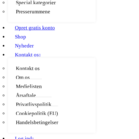
Special kategorier
Presserummene
Opret gratis konto
Shop
Nyheder
Kontakt os
Kontakt os
Om os
Medielisten
Årsaftale
Privatlivspolitik
Cookiepolitik (EU)
Handelsbetingelser
Log ind