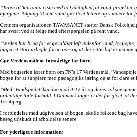
”Turen til Tanzania viste med al tydelighed, at vand-projekter 
bjergene. Adgang til rent vand gør livet lettere og sundere for 
Gennem organisationen TAWASANET støtter Dansk Folkehjælp en
har svært ved at følge med efterspørgslen på rent vand.
”Verden har brug for et gevaldigt løft indenfor vand, hygiejne, t
ligger et stort arbejde foran os – og at der vitterligt er mange
Gør Verdensmålene forståelige for børn
Med bogserien lærer børn om FN’s 17 Verdensmål. ’Vandspejlet’
bogen for at supplere med pædagogiks læring og at forklare et 
”Med ’Vandspejlet’ kan børn på 9-12 år og deres voksne gennem
ordentlige toiletforhold. I Danmark tager vi det for givet, at d
Tornbjerg.
I forbindelse med udgivelsen af bogen, skulle folkene bag hav
besøg udskudt til afholdelse senere.
For yderligere information: