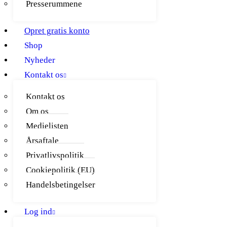
Presserummene
Opret gratis konto
Shop
Nyheder
Kontakt os
Kontakt os
Om os
Medielisten
Årsaftale
Privatlivspolitik
Cookiepolitik (EU)
Handelsbetingelser
Log ind