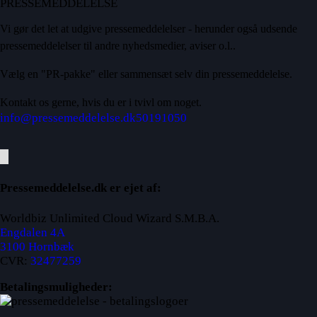
PRESSEMEDDELELSE
Vi gør det let at udgive pressemeddelelser - herunder også udsende
pressemeddelelser til andre nyhedsmedier, aviser o.l..
Vælg en "PR-pakke" eller sammensæt selv din pressemeddelelse.
Kontakt os gerne, hvis du er i tvivl om noget.
info@pressemeddelelse.dk
50191050
Pressemeddelelse.dk er ejet af:
Worldbiz Unlimited Cloud Wizard S.M.B.A.
Engdalen 4A
3100 Hornbæk
CVR:
32477259
Betalingsmuligheder: