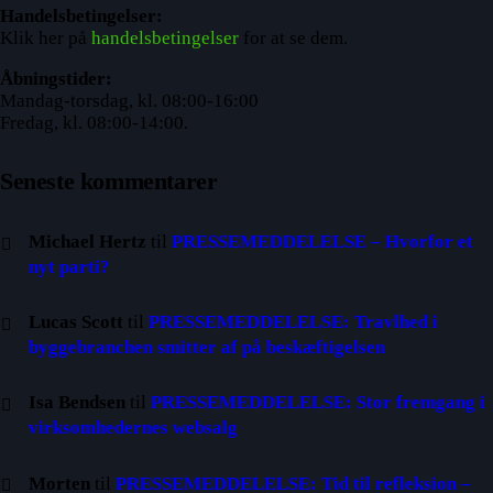
Handelsbetingelser:
Klik her på
handelsbetingelser
for at se dem.
Åbningstider:
Mandag-torsdag, kl. 08:00-16:00
Fredag, kl. 08:00-14:00.
Seneste kommentarer
Michael Hertz
til
PRESSEMEDDELELSE – Hvorfor et
nyt parti?
Lucas Scott
til
PRESSEMEDDELELSE: Travlhed i
byggebranchen smitter af på beskæftigelsen
Isa Bendsen
til
PRESSEMEDDELELSE: Stor fremgang i
virksomhedernes websalg
Morten
til
PRESSEMEDDELELSE: Tid til refleksion –