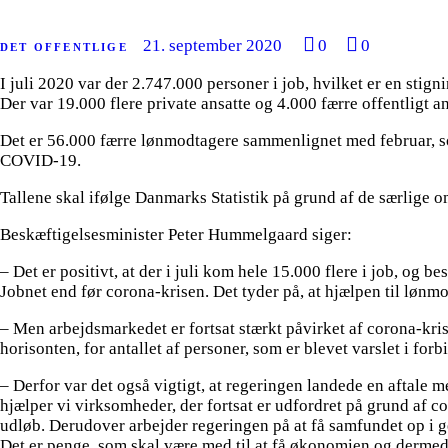
21. september 2020
0
0
DET OFFENTLIGE
I juli 2020 var der 2.747.000 personer i job, hvilket er en stignin
Der var 19.000 flere private ansatte og 4.000 færre offentligt a
Det er 56.000 færre lønmodtagere sammenlignet med februar, so
COVID-19.
Tallene skal ifølge Danmarks Statistik på grund af de særlig
Beskæftigelsesminister Peter Hummelgaard siger:
– Det er positivt, at der i juli kom hele 15.000 flere i job, og b
Jobnet end før corona-krisen. Det tyder på, at hjælpen til løn
– Men arbejdsmarkedet er fortsat stærkt påvirket af corona-krise
horisonten, for antallet af personer, som er blevet varslet i fo
– Derfor var det også vigtigt, at regeringen landede en aftale
hjælper vi virksomheder, der fortsat er udfordret på grund af 
udløb. Derudover arbejder regeringen på at få samfundet op i g
Det er penge, som skal være med til at få økonomien og dermed