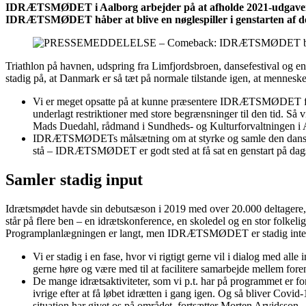
IDRÆTSMØDET i Aalborg arbejder på at afholde 2021-udgaven, som 
IDRÆTSMØDET håber at blive en nøglespiller i genstarten af de
Triathlon på havnen, udspring fra Limfjordsbroen, dansefestival og e
stadig på, at Danmark er så tæt på normale tilstande igen, at mennesker
Vi er meget opsatte på at kunne præsentere IDRÆTSMØDET fysisk 
underlagt restriktioner med store begrænsninger til den tid. Så vi
Mads Duedahl, rådmand i Sundheds- og Kulturforvaltningen 
IDRÆTSMØDETs målsætning om at styrke og samle den danske idræ
stå – IDRÆTSMØDET er godt sted at få sat en genstart på dag
Samler stadig input
Idrætsmødet havde sin debutsæson i 2019 med over 20.000 deltagere
står på flere ben – en idrætskonference, en skoledel og en stor folkelig
Programplanlægningen er langt, men IDRÆTSMØDET er stadig interess
Vi er stadig i en fase, hvor vi rigtigt gerne vil i dialog med all
gerne høre og være med til at facilitere samarbejde mellem f
De mange idrætsaktiviteter, som vi p.t. har på programmet er for
ivrige efter at få løbet idrætten i gang igen. Og så bliver Covid-
situation har givet os på området, fortsætter Morten Arvidsson.