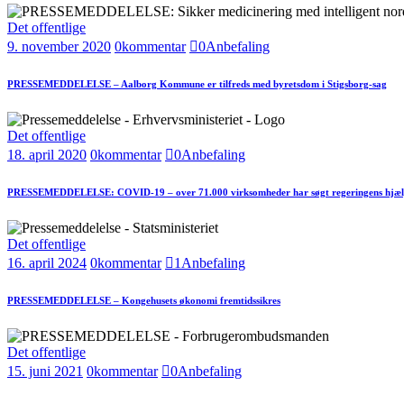
Det offentlige
9. november 2020
0
kommentar
0
Anbefaling
PRESSEMEDDELELSE – Aalborg Kommune er tilfreds med byretsdom i Stigsborg-sag
Det offentlige
18. april 2020
0
kommentar
0
Anbefaling
PRESSEMEDDELELSE: COVID-19 – over 71.000 virksomheder har søgt regeringens hjæ
Det offentlige
16. april 2024
0
kommentar
1
Anbefaling
PRESSEMEDDELELSE – Kongehusets økonomi fremtidssikres
Det offentlige
15. juni 2021
0
kommentar
0
Anbefaling