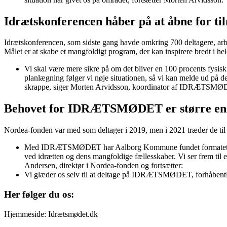
Idrætskonferencen håber på at åbne for ti
Idrætskonferencen, som sidste gang havde omkring 700 deltagere, arbe
Målet er at skabe et mangfoldigt program, der kan inspirere bredt i h
Vi skal være mere sikre på om det bliver en 100 procents fysisk 
planlægning følger vi nøje situationen, så vi kan melde ud på de
skrappe, siger Morten Arvidsson, koordinator af IDRÆTSMØ
Behovet for IDRÆTSMØDET er større en
Nordea-fonden var med som deltager i 2019, men i 2021 træder de ti
Med IDRÆTSMØDET har Aalborg Kommune fundet formatet til at bli
ved idrætten og dens mangfoldige fællesskaber. Vi ser frem til
Andersen, direktør i Nordea-fonden og fortsætter:
Vi glæder os selv til at deltage på IDRÆTSMØDET, forhåbentligt 
Her følger du os:
Hjemmeside: Idrætsmødet.dk