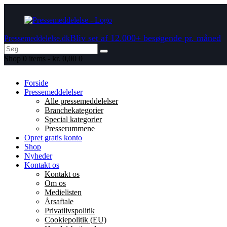
Bliv set af 12.000+ besøgende pr. måned
Pressemeddelelse.dk
Shop
0 items
-
kr. 0,00
0
Forside
Pressemeddelelser
Alle pressemeddelelser
Branchekategorier
Special kategorier
Presserummene
Opret gratis konto
Shop
Nyheder
Kontakt os
Kontakt os
Om os
Medielisten
Årsaftale
Privatlivspolitik
Cookiepolitik (EU)