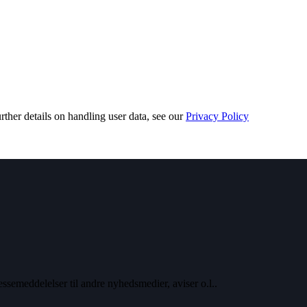
urther details on handling user data, see our
Privacy Policy
ssemeddelelser til andre nyhedsmedier, aviser o.l..