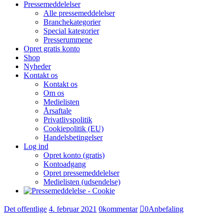
Pressemeddelelser
Alle pressemeddelelser
Branchekategorier
Special kategorier
Presserummene
Opret gratis konto
Shop
Nyheder
Kontakt os
Kontakt os
Om os
Medielisten
Årsaftale
Privatlivspolitik
Cookiepolitik (EU)
Handelsbetingelser
Log ind
Opret konto (gratis)
Kontoadgang
Opret pressemeddelelser
Medielisten (udsendelse)
Det offentlige
4. februar 2021
0
kommentar
0
Anbefaling