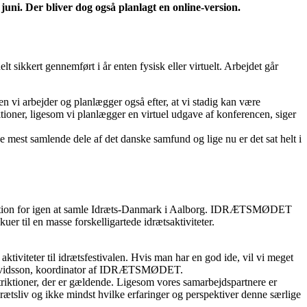
ni. Der bliver dog også planlagt en online-version.
ikkert gennemført i år enten fysisk eller virtuelt. Arbejdet går
 vi arbejder og planlægger også efter, at vi stadig kan være
riktioner, ligesom vi planlægger en virtuel udgave af konferencen, siger
est samlende dele af det danske samfund og lige nu er det sat helt i
tivation for igen at samle Idræts-Danmark i Aalborg. IDRÆTSMØDET
uer til en masse forskelligartede idrætsaktiviteter.
 aktiviteter til idrætsfestivalen. Hvis man har en god ide, vil vi meget
en Arvidsson, koordinator af IDRÆTSMØDET.
estriktioner, der er gældende. Ligesom vores samarbejdspartnere er
 idrætsliv og ikke mindst hvilke erfaringer og perspektiver denne særlige