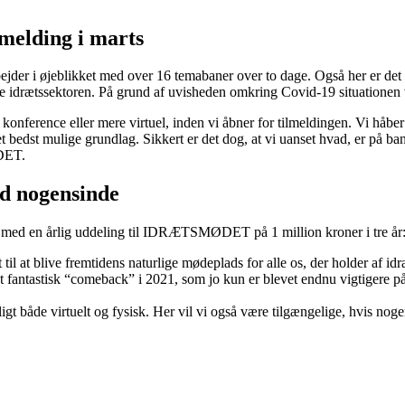
lmelding i marts
jder i øjeblikket med over 16 temabaner over to dage. Også her er det 
ele idrætssektoren. På grund af uvisheden omkring Covid-19 situationen
konference eller mere virtuel, inden vi åbner for tilmeldingen. Vi håber
t bedst mulige grundlag. Sikkert er det dog, at vi uanset hvad, er på ban
DET.
d nogensinde
l med en årlig uddeling til IDRÆTSMØDET på 1 million kroner i tre år
ve fremtidens naturlige mødeplads for alle os, der holder af idræt og 
 et fantastisk “comeback” i 2021, som jo kun er blevet endnu vigtigere
både virtuelt og fysisk. Her vil vi også være tilgængelige, hvis nogen v