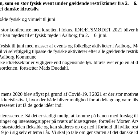
en stor fysisk event under gældende restriktioner fra 2. – 6. ju
t danske idrætsliv.
n stor konference med idrætten i fokus. IDRÆTSMØDET 2021 bliver helt s
 kan mødes til et fysisk møde i Aalborg fra 2. – 6. juni.
til juni med masser af events og folkelige aktiviteter i Aalborg. Men
l vi selvfølgelig tilpasse de fysiske aktiviteter efter alle gældende rest
i Aalborg Kommune
tssektor er vigtigere end nogensinde før. Idrætslivet er jo en af de m
sordenen, fortsætter Mads Duedahl.
, mens 2020 blev aflyst på grund af Covid-19. I 2021 er der stor mo
 idrætsfestival, hvor der både bliver mulighed for at deltage og være tilsk
eret i at få de gode idéer ind:
e interesserede. Så det er stadigt muligt at komme på banen med forslag til
oreninger og interessegrupper på tværs af idrætsgrene, fortæller Mort
 størstedelen fleksible og kan skaleres op og ned i forhold til hvilke r
19 jo i sig selv et tema i år. Vi skal jo tale om genstarten af det danske