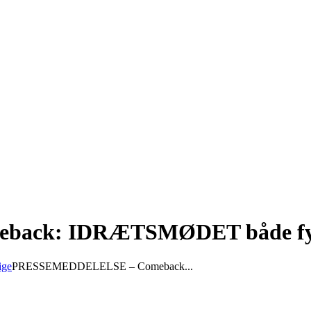
k: IDRÆTSMØDET både fysisk o
ige
PRESSEMEDDELELSE – Comeback...