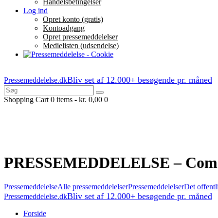
Handelsbetingelser
Log ind
Opret konto (gratis)
Kontoadgang
Opret pressemeddelelser
Medielisten (udsendelse)
Bliv set af 12.000+ besøgende pr. måned
Pressemeddelelse.dk
Shopping Cart
0 items
-
kr. 0,00
0
PRESSEMEDDELELSE – Comebac
Pressemeddelelse
Alle pressemeddelelser
Pressemeddelelser
Det offentl
Bliv set af 12.000+ besøgende pr. måned
Pressemeddelelse.dk
Forside