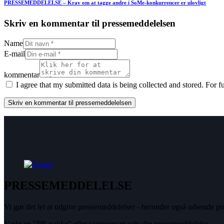
PRESSEMEDDELELSE – Krav om at tagge andre i SoMe-konkurrencer er ulovligt
Skriv en kommentar til pressemeddelelsen
Name
E-mail
kommentar
I agree that my submitted data is being collected and stored. For f
PRESSEMEDDELELSE
Vi gør det let at udgive pressemeddelelser - herunder også udsende pre
Vælg en "PR-pakke" eller sammensæt selv din pressemeddelelse.