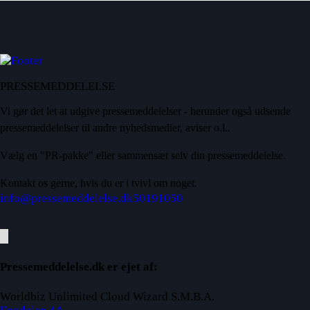
PRESSEMEDDELELSE
Vi gør det let at udgive pressemeddelelser - herunder også udsende
pressemeddelelser til andre nyhedsmedier, aviser o.l..
Vælg en "PR-pakke" eller sammensæt selv din pressemeddelelse.
Kontakt os gerne, hvis du er i tvivl om noget.
info@pressemeddelelse.dk
50191050
Pressemeddelelse.dk er ejet af:
Worldbiz Unlimited Cloud Wizard S.M.B.A.