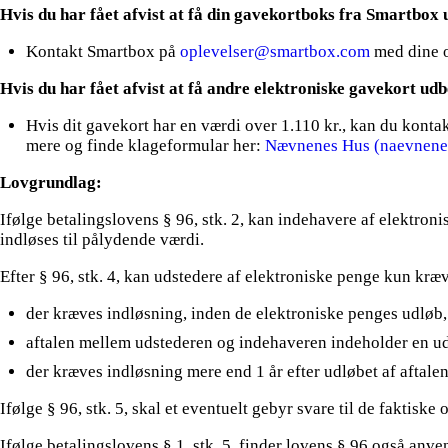
Hvis du har fået afvist at få din gavekortboks fra Smartbox u
Kontakt Smartbox på
oplevelser@smartbox.com
med dine o
Hvis du har fået afvist at få andre elektroniske gavekort udbe
Hvis dit gavekort har en værdi over 1.110 kr., kan du kon
mere og finde klageformular her:
Nævnenes Hus (naevnene
Lovgrundlag:
Ifølge betalingslovens § 96, stk. 2, kan indehavere af elektron
indløses til pålydende værdi.
Efter § 96, stk. 4, kan udstedere af elektroniske penge kun kræv
der kræves indløsning, inden de elektroniske penges udløb,
aftalen mellem udstederen og indehaveren indeholder en udl
der kræves indløsning mere end 1 år efter udløbet af aftal
Ifølge § 96, stk. 5, skal et eventuelt gebyr svare til de fakt
Ifølge betalingslovens § 1, stk. 5, finder lovens § 96 også an