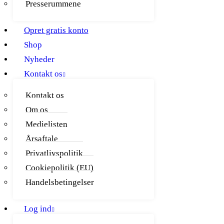
Presserummene
Opret gratis konto
Shop
Nyheder
Kontakt os
Kontakt os
Om os
Medielisten
Årsaftale
Privatlivspolitik
Cookiepolitik (EU)
Handelsbetingelser
Log ind