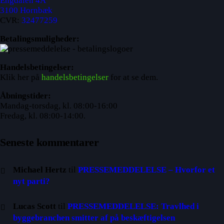
Engdalen 4A
3100 Hornbæk
CVR:
32477259
Betalingsmuligheder:
Handelsbetingelser:
Klik her på
handelsbetingelser
for at se dem.
Åbningstider:
Mandag-torsdag, kl. 08:00-16:00
Fredag, kl. 08:00-14:00.
Seneste kommentarer
Michael Hertz
til
PRESSEMEDDELELSE – Hvorfor et
nyt parti?
Lucas Scott
til
PRESSEMEDDELELSE: Travlhed i
byggebranchen smitter af på beskæftigelsen