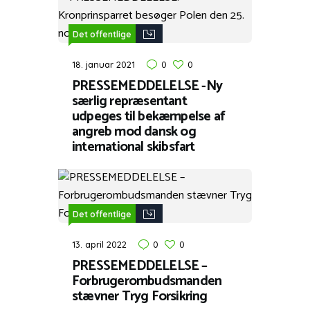
Det offentlige
18. januar 2021
0
0
PRESSEMEDDELELSE -Ny
særlig repræsentant
udpeges til bekæmpelse af
angreb mod dansk og
international skibsfart
Det offentlige
13. april 2022
0
0
PRESSEMEDDELELSE –
Forbrugerombudsmanden
stævner Tryg Forsikring