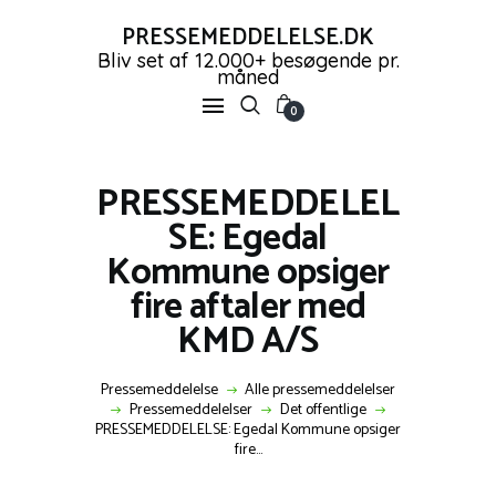
PRESSEMEDDELELSE.DK
Bliv set af 12.000+ besøgende pr.
måned
PRESSEMEDDELELSE.DK
0
Bliv set af 12.000+ besøgende pr. måned
FORSIDE
PRESSEMEDDELEL
PRESSEMEDDELELSER
SE: Egedal
OPRET GRATIS KONTO
Kommune opsiger
SHOP
fire aftaler med
NYHEDER
KMD A/S
KONTAKT OS
LOG IND
Pressemeddelelse
Alle pressemeddelelser
Pressemeddelelser
Det offentlige
PRESSEMEDDELELSE: Egedal Kommune opsiger
fire...