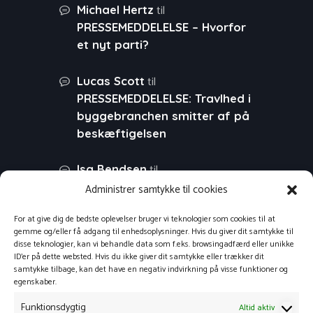
til
Michael Hertz
PRESSEMEDDELELSE – Hvorfor
et nyt parti?
til
Lucas Scott
PRESSEMEDDELELSE: Travlhed i
byggebranchen smitter af på
beskæftigelsen
til
Isa Bendsen
PRESSEMEDDELELSE: Stor
Administrer samtykke til cookies
fremgang i virksomhedernes
For at give dig de bedste oplevelser bruger vi teknologier som cookies til at
websalg
gemme og/eller få adgang til enhedsoplysninger. Hvis du giver dit samtykke til
disse teknologier, kan vi behandle data som f.eks. browsingadfærd eller unikke
til
ID'er på dette websted. Hvis du ikke giver dit samtykke eller trækker dit
Morten
PRESSEMEDDELELSE:
samtykke tilbage, kan det have en negativ indvirkning på visse funktioner og
Tid til refleksion – planlæg din
egenskaber.
virksomheds
Funktionsdygtig
Altid aktiv
svindbekæmpelse