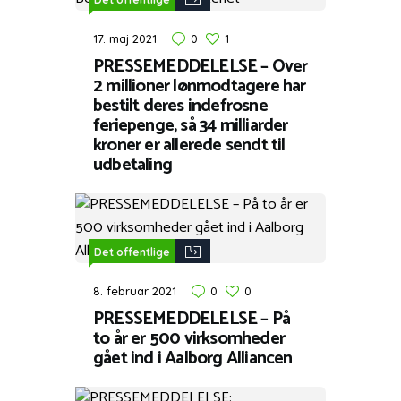
17. maj 2021
0
1
PRESSEMEDDELELSE – Over
2 millioner lønmodtagere har
bestilt deres indefrosne
feriepenge, så 34 milliarder
kroner er allerede sendt til
udbetaling
Det offentlige
8. februar 2021
0
0
PRESSEMEDDELELSE – På
to år er 500 virksomheder
gået ind i Aalborg Alliancen