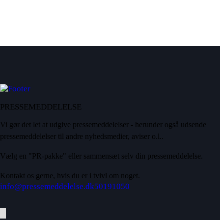
PRESSEMEDDELELSE
Vi gør det let at udgive pressemeddelelser - herunder også udsende
pressemeddelelser til andre nyhedsmedier, aviser o.l..
Vælg en "PR-pakke" eller sammensæt selv din pressemeddelelse.
Kontakt os gerne, hvis du er i tvivl om noget.
info@pressemeddelelse.dk
50191050