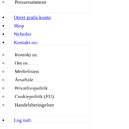
Presserummene
Opret gratis konto
Shop
Nyheder
Kontakt os
Kontakt os
Om os
Medielisten
Årsaftale
Privatlivspolitik
Cookiepolitik (EU)
Handelsbetingelser
Log ind