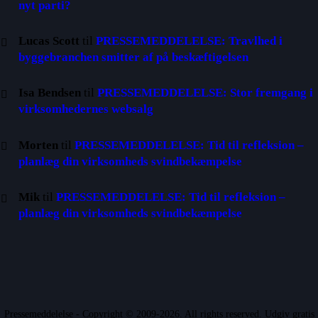
nyt parti?
Lucas Scott
til
PRESSEMEDDELELSE: Travlhed i
byggebranchen smitter af på beskæftigelsen
Isa Bendsen
til
PRESSEMEDDELELSE: Stor fremgang i
virksomhedernes websalg
Morten
til
PRESSEMEDDELELSE: Tid til refleksion –
planlæg din virksomheds svindbekæmpelse
Mik
til
PRESSEMEDDELELSE: Tid til refleksion –
planlæg din virksomheds svindbekæmpelse
Pressemeddelelse - Copyright © 2009-2026. All rights reserved. Udgiv gratis