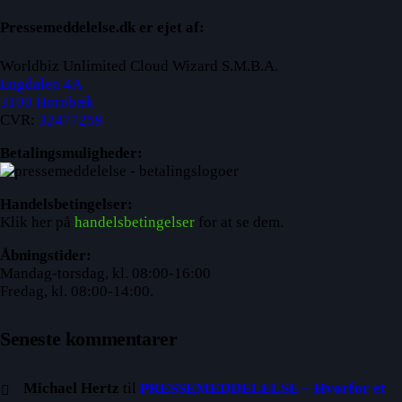
Pressemeddelelse.dk er ejet af:
Worldbiz Unlimited Cloud Wizard S.M.B.A.
Engdalen 4A
3100 Hornbæk
CVR:
32477259
Betalingsmuligheder:
Handelsbetingelser:
Klik her på
handelsbetingelser
for at se dem.
Åbningstider:
Mandag-torsdag, kl. 08:00-16:00
Fredag, kl. 08:00-14:00.
Seneste kommentarer
Michael Hertz
til
PRESSEMEDDELELSE – Hvorfor et