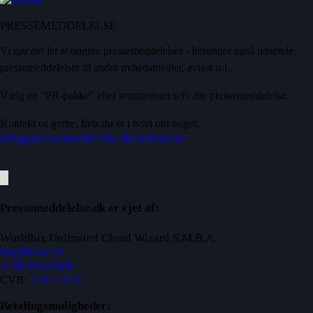
PRESSEMEDDELELSE
Vi gør det let at udgive pressemeddelelser - herunder også udsende
pressemeddelelser til andre nyhedsmedier, aviser o.l..
Vælg en "PR-pakke" eller sammensæt selv din pressemeddelelse.
Kontakt os gerne, hvis du er i tvivl om noget.
info@pressemeddelelse.dk
50191050
Pressemeddelelse.dk er ejet af:
Worldbiz Unlimited Cloud Wizard S.M.B.A.
Engdalen 4A
3100 Hornbæk
CVR:
32477259
Betalingsmuligheder: