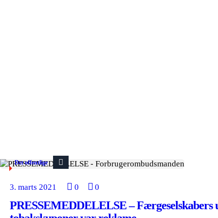
Det offentlige
3. marts 2021
0
0
PRESSEMEDDELELSE – Færgeselskabers ud