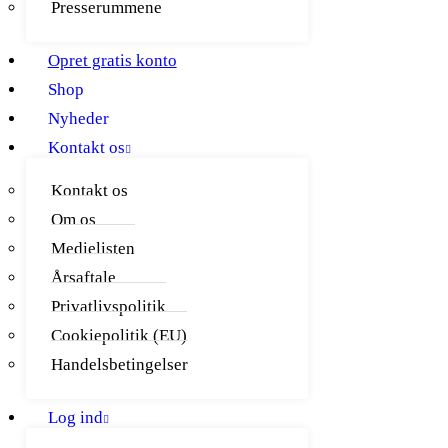
Presserummene
Opret gratis konto
Shop
Nyheder
Kontakt os
Kontakt os
Om os
Medielisten
Årsaftale
Privatlivspolitik
Cookiepolitik (EU)
Handelsbetingelser
Log ind