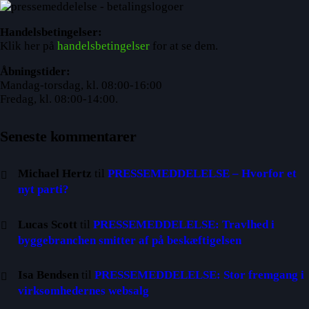
Handelsbetingelser:
Klik her på
handelsbetingelser
for at se dem.
Åbningstider:
Mandag-torsdag, kl. 08:00-16:00
Fredag, kl. 08:00-14:00.
Seneste kommentarer
Michael Hertz
til
PRESSEMEDDELELSE – Hvorfor et
nyt parti?
Lucas Scott
til
PRESSEMEDDELELSE: Travlhed i
byggebranchen smitter af på beskæftigelsen
Isa Bendsen
til
PRESSEMEDDELELSE: Stor fremgang i
virksomhedernes websalg