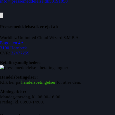
info@pressemeddelelse.dk
50191050
Pressemeddelelse.dk er ejet af:
Worldbiz Unlimited Cloud Wizard S.M.B.A.
Engdalen 4A
3100 Hornbæk
CVR:
32477259
Betalingsmuligheder:
Handelsbetingelser:
Klik her på
handelsbetingelser
for at se dem.
Åbningstider:
Mandag-torsdag, kl. 08:00-16:00
Fredag, kl. 08:00-14:00.