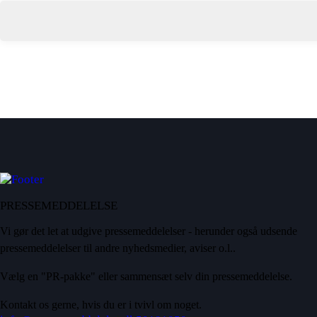
PRESSEMEDDELELSE
Vi gør det let at udgive pressemeddelelser - herunder også udsende
pressemeddelelser til andre nyhedsmedier, aviser o.l..
Vælg en "PR-pakke" eller sammensæt selv din pressemeddelelse.
Kontakt os gerne, hvis du er i tvivl om noget.