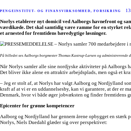
13
PENGEINSTITUT- OG FINANSVIRKSOMHED, FORSIKRING
Norlys etablerer nyt domicil ved Aalborgs havnefront og saml
værdikæde. Det skal samtidig være ramme for en styrket rel
et arnested for fremtidens bæredygtige løsninger.
På billedet ses Aalborgs borgmester Thomas Kastrup-Larsen og administrerende d
Når Norlys samler alle sine nordjyske aktiviteter på Aalborgs
Det bliver ikke alene en attraktiv arbejdsplads, men også et kr
– Jeg er stolt af, at Norlys har valgt Aalborg og Nordjylland so
kraft af at vi er en uddannelsesby, kan vi garantere, at der er m
Denmark, hvor vi både øger jobvæksten og finder fremtidens 
Epicenter for grønne kompetencer
Aalborg og Nordjylland har gennem årene opbygget en stærk po
Norlys, Niels Duedahl glæder sig over perspektivet: