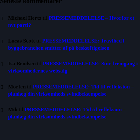
Seneste kommentarer
Michael Hertz
til
PRESSEMEDDELELSE – Hvorfor et
nyt parti?
Lucas Scott
til
PRESSEMEDDELELSE: Travlhed i
byggebranchen smitter af på beskæftigelsen
Isa Bendsen
til
PRESSEMEDDELELSE: Stor fremgang i
virksomhedernes websalg
Morten
til
PRESSEMEDDELELSE: Tid til refleksion –
planlæg din virksomheds svindbekæmpelse
Mik
til
PRESSEMEDDELELSE: Tid til refleksion –
planlæg din virksomheds svindbekæmpelse