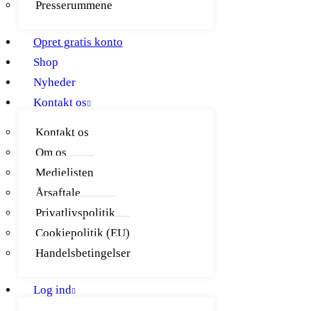
Presserummene
Opret gratis konto
Shop
Nyheder
Kontakt os
Kontakt os
Om os
Medielisten
Årsaftale
Privatlivspolitik
Cookiepolitik (EU)
Handelsbetingelser
Log ind