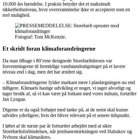
10.000 års hændelse. I praksis betyder det et maksimalt
sikkerhedsniveau, hvor oversvømmelse ikke er accepteret som en
reel mulighed.
Fotograf: Tom McKenzie.
Et skridt foran klimaforandringerne
Da man tilbage i 80’erne designede Storebæltsbroen var
forventningerne til fremtidige vandstandsstigninger på et lavere
niveau end i dag, men det har ændret sig.
– Klimaforandringerne fylder markant mere i planlægningen nu end
tidligere. Klimaets hastige udvikling er noget, vi tager alvorligt og
tager bestik af, så vi kan være på forkant med vores indsats, fortæller
Jan Lyngsø.
Digerne er da også forhøjet med tanke på, at de nemt skal kunne
udvides yderligere, hvis det bliver relevant på et senere tidspunkt.
I løbet af de næste par år fortsætter arbejdet med at sikre
Storebæltsforbindelsen, når jernbanestrækningen ved Halsskov og
Nyborg skal klimasikres.