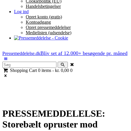
Cookiepolitik (EU)
Handelsbetingelser
Log ind
Opret konto (gratis)
Kontoadgang
Opret pressemeddelelser
Medielisten (udsendelse)
Bliv set af 12.000+ besøgende pr. måned
Pressemeddelelse.dk
Shopping Cart
0 items
-
kr. 0,00
0
PRESSEMEDDELELSE:
Storebælt opruster mod