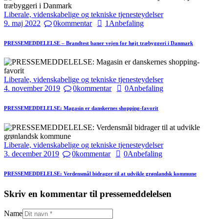
Liberale, videnskabelige og tekniske tjenesteydelser
9. maj 2022
0
kommentar
1
Anbefaling
PRESSEMEDDELELSE – Brandtest baner vejen for højt træbyggeri i Danmark
Liberale, videnskabelige og tekniske tjenesteydelser
4. november 2019
0
kommentar
0
Anbefaling
PRESSEMEDDELELSE: Magasin er danskernes shopping-favorit
Liberale, videnskabelige og tekniske tjenesteydelser
3. december 2019
0
kommentar
0
Anbefaling
PRESSEMEDDELELSE: Verdensmål bidrager til at udvikle grønlandsk kommune
Skriv en kommentar til pressemeddelelsen
Name