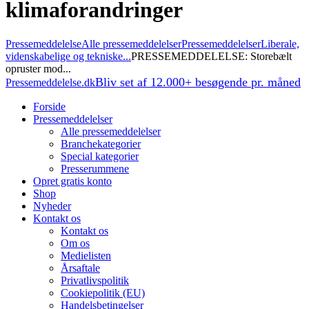
klimaforandringer
Pressemeddelelse
Alle pressemeddelelser
Pressemeddelelser
Liberale,
videnskabelige og tekniske...
PRESSEMEDDELELSE: Storebælt
opruster mod...
Bliv set af 12.000+ besøgende pr. måned
Pressemeddelelse.dk
Forside
Pressemeddelelser
Alle pressemeddelelser
Branchekategorier
Special kategorier
Presserummene
Opret gratis konto
Shop
Nyheder
Kontakt os
Kontakt os
Om os
Medielisten
Årsaftale
Privatlivspolitik
Cookiepolitik (EU)
Handelsbetingelser