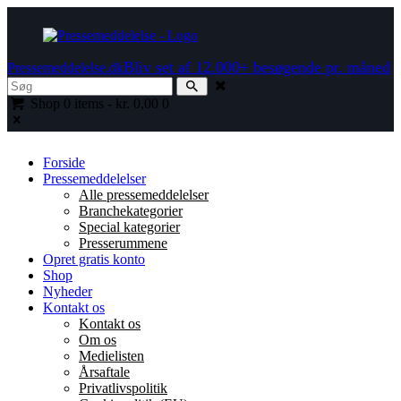
Bliv set af 12.000+ besøgende pr. måned
Pressemeddelelse.dk
Shop
0 items
-
kr. 0,00
0
Forside
Pressemeddelelser
Alle pressemeddelelser
Branchekategorier
Special kategorier
Presserummene
Opret gratis konto
Shop
Nyheder
Kontakt os
Kontakt os
Om os
Medielisten
Årsaftale
Privatlivspolitik