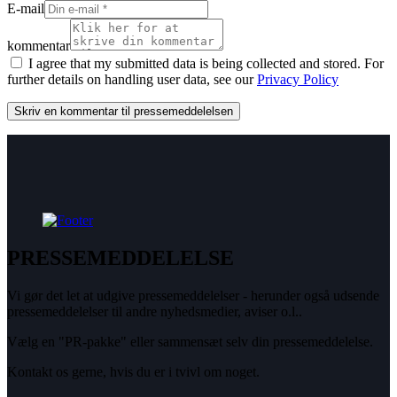
E-mail
kommentar
I agree that my submitted data is being collected and stored. For
further details on handling user data, see our
Privacy Policy
PRESSEMEDDELELSE
Vi gør det let at udgive pressemeddelelser - herunder også udsende
pressemeddelelser til andre nyhedsmedier, aviser o.l..
Vælg en "PR-pakke" eller sammensæt selv din pressemeddelelse.
Kontakt os gerne, hvis du er i tvivl om noget.