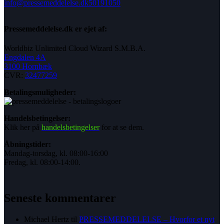
info@pressemeddelelse.dk
50191050
Pressemeddelelse.dk er ejet af:
Worldbiz Unlimited Cloud Wizard S.M.B.A.
Engdalen 4A
3100 Hornbæk
CVR:
32477259
Betalingsmuligheder:
Handelsbetingelser:
Klik her på
handelsbetingelser
for at se dem.
Åbningstider:
Mandag-torsdag, kl. 08:00-16:00
Fredag, kl. 08:00-14:00.
Seneste kommentarer
Michael Hertz
til
PRESSEMEDDELELSE – Hvorfor et nyt