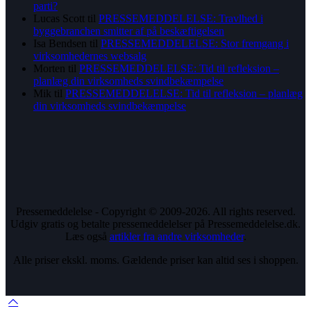
parti?
Lucas Scott
til
PRESSEMEDDELELSE: Travlhed i
byggebranchen smitter af på beskæftigelsen
Isa Bendsen
til
PRESSEMEDDELELSE: Stor fremgang i
virksomhedernes websalg
Morten
til
PRESSEMEDDELELSE: Tid til refleksion –
planlæg din virksomheds svindbekæmpelse
Mik
til
PRESSEMEDDELELSE: Tid til refleksion – planlæg
din virksomheds svindbekæmpelse
Pressemeddelelse - Copyright © 2009-2026. All rights reserved.
Udgiv gratis og betalte pressemeddelelser på Pressemeddelelse.dk.
Læs også
artikler fra andre virksomheder
.
Alle priser ekskl. moms. Gældende priser kan altid ses i shoppen.