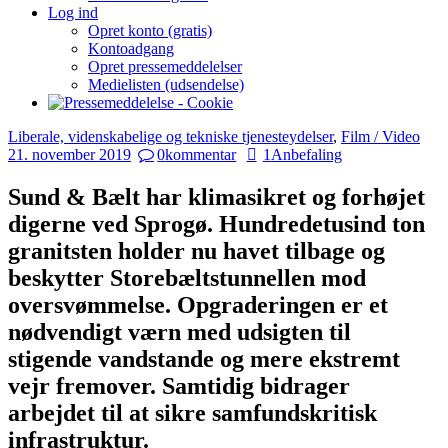
Log ind
Opret konto (gratis)
Kontoadgang
Opret pressemeddelelser
Medielisten (udsendelse)
Liberale, videnskabelige og tekniske tjenesteydelser
,
Film / Video
21. november 2019
0
kommentar
1
Anbefaling
Sund & Bælt har klimasikret og forhøjet
digerne ved Sprogø. Hundredetusind ton
granitsten holder nu havet tilbage og
beskytter Storebæltstunnellen mod
oversvømmelse. Opgraderingen er et
nødvendigt værn med udsigten til
stigende vandstande og mere ekstremt
vejr fremover. Samtidig bidrager
arbejdet til at sikre samfundskritisk
infrastruktur.