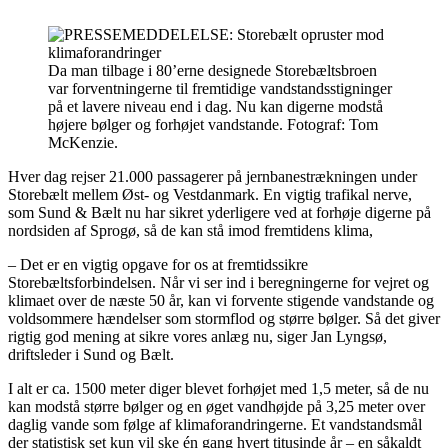
Da man tilbage i 80’erne designede Storebæltsbroen
var forventningerne til fremtidige vandstandsstigninger
på et lavere niveau end i dag. Nu kan digerne modstå
højere bølger og forhøjet vandstande. Fotograf: Tom
McKenzie.
Hver dag rejser 21.000 passagerer på jernbanestrækningen under
Storebælt mellem Øst- og Vestdanmark. En vigtig trafikal nerve,
som Sund & Bælt nu har sikret yderligere ved at forhøje digerne på
nordsiden af Sprogø, så de kan stå imod fremtidens klima,
– Det er en vigtig opgave for os at fremtidssikre
Storebæltsforbindelsen. Når vi ser ind i beregningerne for vejret og
klimaet over de næste 50 år, kan vi forvente stigende vandstande og
voldsommere hændelser som stormflod og større bølger. Så det giver
rigtig god mening at sikre vores anlæg nu, siger Jan Lyngsø,
driftsleder i Sund og Bælt.
I alt er ca. 1500 meter diger blevet forhøjet med 1,5 meter, så de nu
kan modstå større bølger og en øget vandhøjde på 3,25 meter over
daglig vande som følge af klimaforandringerne. Et vandstandsmål
der statistisk set kun vil ske én gang hvert titusinde år – en såkaldt