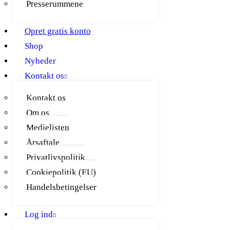
Presserummene
Opret gratis konto
Shop
Nyheder
Kontakt os
Kontakt os
Om os
Medielisten
Årsaftale
Privatlivspolitik
Cookiepolitik (EU)
Handelsbetingelser
Log ind