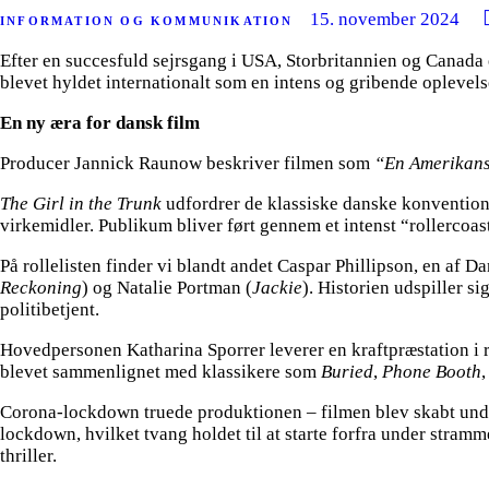
15. november 2024
INFORMATION OG KOMMUNIKATION
Efter en succesfuld sejrsgang i USA, Storbritannien og Canada 
blevet hyldet internationalt som en intens og gribende oplevels
En ny æra for dansk film
Producer Jannick Raunow beskriver filmen som
“En Amerikans
The Girl in the Trunk
udfordrer de klassiske danske konventioner
virkemidler. Publikum bliver ført gennem et intenst “rollercoast
På rollelisten finder vi blandt andet Caspar Phillipson, en af D
Reckoning
) og Natalie Portman (
Jackie
). Historien udspiller s
politibetjent.
Hovedpersonen Katharina Sporrer leverer en kraftpræstation i r
blevet sammenlignet med klassikere som
Buried
,
Phone Booth
Corona-lockdown truede produktionen – filmen blev skabt un
lockdown, hvilket tvang holdet til at starte forfra under stramme
thriller.