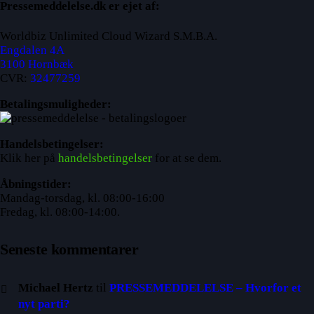
Pressemeddelelse.dk er ejet af:
Worldbiz Unlimited Cloud Wizard S.M.B.A.
Engdalen 4A
3100 Hornbæk
CVR:
32477259
Betalingsmuligheder:
Handelsbetingelser:
Klik her på
handelsbetingelser
for at se dem.
Åbningstider:
Mandag-torsdag, kl. 08:00-16:00
Fredag, kl. 08:00-14:00.
Seneste kommentarer
Michael Hertz
til
PRESSEMEDDELELSE – Hvorfor et
nyt parti?