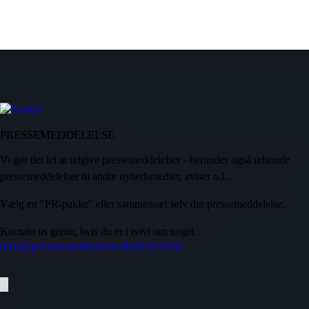
PRESSEMEDDELELSE
Vi gør det let at udgive pressemeddelelser - herunder også udsende
pressemeddelelser til andre nyhedsmedier, aviser o.l..
Vælg en "PR-pakke" eller sammensæt selv din pressemeddelelse.
Kontakt os gerne, hvis du er i tvivl om noget.
info@pressemeddelelse.dk
50191050