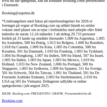
Hvis du har spørgsmål, kan du kontakte Booking.coms pressekontor
i Danmark:
Booking@aspekta.dk
*Undersøgelsen med fokus på rejseforudsigelser for 2026 er
foretaget på vegne af Booking.com og udført blandt en række
voksne med planer om at rejse i forbindelse med arbejde eller fritid
indenfor de næste 12-24 måneder. I alt deltog 29.733 personer
fordelt på 33 lande og områder (herunder 1.009 fra Argentina, 1.005
fra Australien, 500 fra Østrig, 1.013 fra Belgien, 1.008 fra Brasilien,
1.018 fra Canada, 1.009 fra Kina, 1.005 fra Colombia, 508 fra
Kroatien, 501 fra Danmark, 1.010 fra Frankrig, 1.003 fra Tyskland,
1.004 fra Hongkong, 1.007 fra Indien, 509 fra Irland, 507 fra Israel,
1.005 fra Italien, 1.003 fra Japan, 1.003 fra Mexico, 1.019 fra
Holland, 1.033 fra New Zealand, 1,006 fra Portugal, 500 fra
Singapore, 1.003 fra Sydkorea, 1.009 fra Spanien, 511 fra Sverige,
501 fra Schweiz, 504 fra Taiwan, 1.001 fra Thailand, 501 fra De
Forenede Arabiske Emirater, 2.003 fra Storbritannien, 2.010 fra
USA og 505 fra Vietnam). Deltagerne udfyldte et online
spørgeskema i juli-august 2025.
KILDE: Booking.com. PRESSEFOTO / GRAFIK: Pressemeddelelse.dk
Booking.com