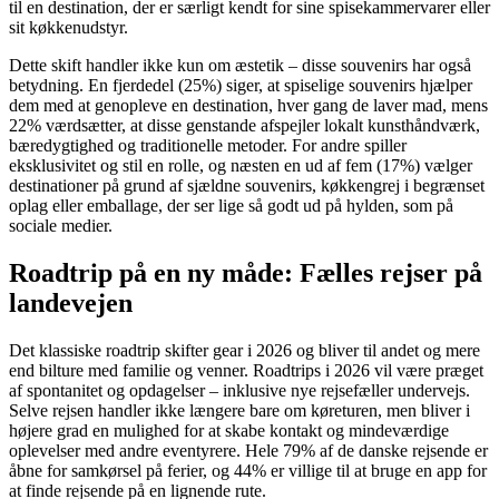
til en destination, der er særligt kendt for sine spisekammervarer eller
sit køkkenudstyr.
Dette skift handler ikke kun om æstetik – disse souvenirs har også
betydning. En fjerdedel (25%) siger, at spiselige souvenirs hjælper
dem med at genopleve en destination, hver gang de laver mad, mens
22% værdsætter, at disse genstande afspejler lokalt kunsthåndværk,
bæredygtighed og traditionelle metoder. For andre spiller
eksklusivitet og stil en rolle, og næsten en ud af fem (17%) vælger
destinationer på grund af sjældne souvenirs, køkkengrej i begrænset
oplag eller emballage, der ser lige så godt ud på hylden, som på
sociale medier.
Roadtrip på en ny måde: Fælles rejser på
landevejen
Det klassiske roadtrip skifter gear i 2026 og bliver til andet og mere
end bilture med familie og venner. Roadtrips i 2026 vil være præget
af spontanitet og opdagelser – inklusive nye rejsefæller undervejs.
Selve rejsen handler ikke længere bare om køreturen, men bliver i
højere grad en mulighed for at skabe kontakt og mindeværdige
oplevelser med andre eventyrere. Hele 79% af de danske rejsende er
åbne for samkørsel på ferier, og 44% er villige til at bruge en app for
at finde rejsende på en lignende rute.