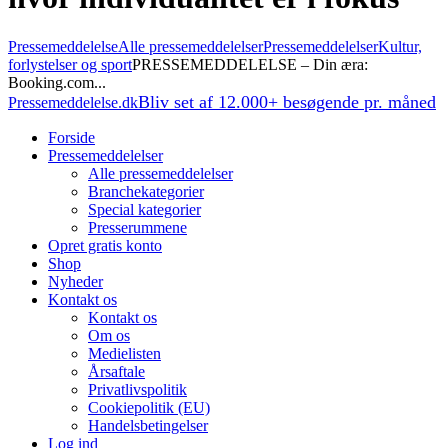
Pressemeddelelse
Alle pressemeddelelser
Pressemeddelelser
Kultur,
forlystelser og sport
PRESSEMEDDELELSE – Din æra:
Booking.com...
Bliv set af 12.000+ besøgende pr. måned
Pressemeddelelse.dk
Forside
Pressemeddelelser
Alle pressemeddelelser
Branchekategorier
Special kategorier
Presserummene
Opret gratis konto
Shop
Nyheder
Kontakt os
Kontakt os
Om os
Medielisten
Årsaftale
Privatlivspolitik
Cookiepolitik (EU)
Handelsbetingelser
Log ind