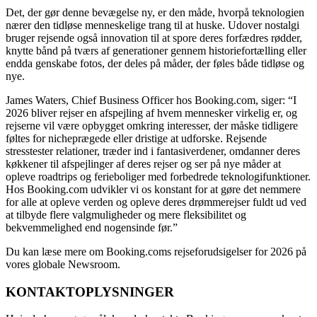
Det, der gør denne bevægelse ny, er den måde, hvorpå teknologien
nærer den tidløse menneskelige trang til at huske. Udover nostalgi
bruger rejsende også innovation til at spore deres forfædres rødder,
knytte bånd på tværs af generationer gennem historiefortælling eller
endda genskabe fotos, der deles på måder, der føles både tidløse og
nye.
James Waters, Chief Business Officer hos Booking.com, siger: “I
2026 bliver rejser en afspejling af hvem mennesker virkelig er, og
rejserne vil være opbygget omkring interesser, der måske tidligere
føltes for nicheprægede eller dristige at udforske. Rejsende
stresstester relationer, træder ind i fantasiverdener, omdanner deres
køkkener til afspejlinger af deres rejser og ser på nye måder at
opleve roadtrips og ferieboliger med forbedrede teknologifunktioner.
Hos Booking.com udvikler vi os konstant for at gøre det nemmere
for alle at opleve verden og opleve deres drømmerejser fuldt ud ved
at tilbyde flere valgmuligheder og mere fleksibilitet og
bekvemmelighed end nogensinde før.”
Du kan læse mere om Booking.coms rejseforudsigelser for 2026 på
vores globale Newsroom.
KONTAKTOPLYSNINGER