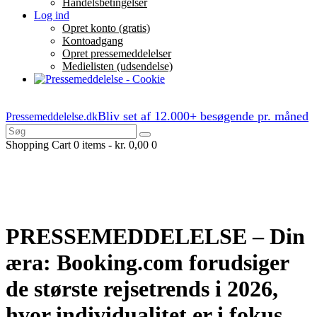
Handelsbetingelser
Log ind
Opret konto (gratis)
Kontoadgang
Opret pressemeddelelser
Medielisten (udsendelse)
Bliv set af 12.000+ besøgende pr. måned
Pressemeddelelse.dk
Shopping Cart
0 items
-
kr. 0,00
0
PRESSEMEDDELELSE – Din
æra: Booking.com forudsiger
de største rejsetrends i 2026,
hvor individualitet er i fokus