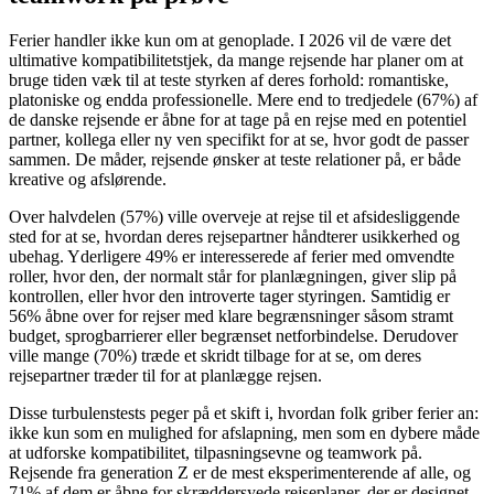
Ferier handler ikke kun om at genoplade. I 2026 vil de være det
ultimative kompatibilitetstjek, da mange rejsende har planer om at
bruge tiden væk til at teste styrken af deres forhold: romantiske,
platoniske og endda professionelle. Mere end to tredjedele (67%) af
de danske rejsende er åbne for at tage på en rejse med en potentiel
partner, kollega eller ny ven specifikt for at se, hvor godt de passer
sammen. De måder, rejsende ønsker at teste relationer på, er både
kreative og afslørende.
Over halvdelen (57%) ville overveje at rejse til et afsidesliggende
sted for at se, hvordan deres rejsepartner håndterer usikkerhed og
ubehag. Yderligere 49% er interesserede af ferier med omvendte
roller, hvor den, der normalt står for planlægningen, giver slip på
kontrollen, eller hvor den introverte tager styringen. Samtidig er
56% åbne over for rejser med klare begrænsninger såsom stramt
budget, sprogbarrierer eller begrænset netforbindelse. Derudover
ville mange (70%) træde et skridt tilbage for at se, om deres
rejsepartner træder til for at planlægge rejsen.
Disse turbulenstests peger på et skift i, hvordan folk griber ferier an:
ikke kun som en mulighed for afslapning, men som en dybere måde
at udforske kompatibilitet, tilpasningsevne og teamwork på.
Rejsende fra generation Z er de mest eksperimenterende af alle, og
71% af dem er åbne for skræddersyede rejseplaner, der er designet