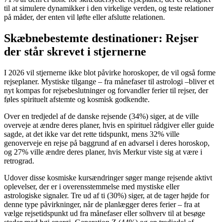
til at simulere dynamikker i den virkelige verden, og teste relationer
på måder, der enten vil løfte eller afslutte relationen.
Skæbnebestemte destinationer: Rejser
der står skrevet i stjernerne
I 2026 vil stjernerne ikke blot påvirke horoskoper, de vil også forme
rejseplaner. Mystiske tilgange – fra månefaser til astrologi –bliver et
nyt kompas for rejsebeslutninger og forvandler ferier til rejser, der
føles spirituelt afstemte og kosmisk godkendte.
Over en tredjedel af de danske rejsende (34%) siger, at de ville
overveje at ændre deres planer, hvis en spirituel rådgiver eller guide
sagde, at det ikke var det rette tidspunkt, mens 32% ville
genoverveje en rejse på baggrund af en advarsel i deres horoskop,
og 27% ville ændre deres planer, hvis Merkur viste sig at være i
retrograd.
Udover disse kosmiske kursændringer søger mange rejsende aktivt
oplevelser, der er i overensstemmelse med mystiske eller
astrologiske signaler. Tre ud af ti (30%) siger, at de tager højde for
denne type påvirkninger, når de planlægger deres ferier – fra at
vælge rejsetidspunkt ud fra månefaser eller solhverv til at besøge