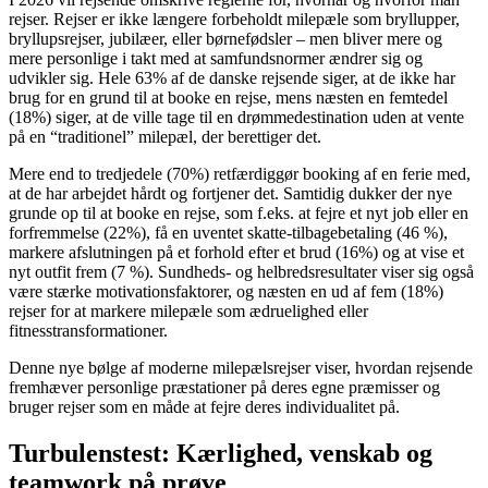
rejser. Rejser er ikke længere forbeholdt milepæle som bryllupper,
bryllupsrejser, jubilæer, eller børnefødsler – men bliver mere og
mere personlige i takt med at samfundsnormer ændrer sig og
udvikler sig. Hele 63% af de danske rejsende siger, at de ikke har
brug for en grund til at booke en rejse, mens næsten en femtedel
(18%) siger, at de ville tage til en drømmedestination uden at vente
på en “traditionel” milepæl, der berettiger det.
Mere end to tredjedele (70%) retfærdiggør booking af en ferie med,
at de har arbejdet hårdt og fortjener det. Samtidig dukker der nye
grunde op til at booke en rejse, som f.eks. at fejre et nyt job eller en
forfremmelse (22%), få en uventet skatte-tilbagebetaling (46 %),
markere afslutningen på et forhold efter et brud (16%) og at vise et
nyt outfit frem (7 %). Sundheds- og helbredsresultater viser sig også
være stærke motivationsfaktorer, og næsten en ud af fem (18%)
rejser for at markere milepæle som ædruelighed eller
fitnesstransformationer.
Denne nye bølge af moderne milepælsrejser viser, hvordan rejsende
fremhæver personlige præstationer på deres egne præmisser og
bruger rejser som en måde at fejre deres individualitet på.
Turbulenstest: Kærlighed, venskab og
teamwork på prøve