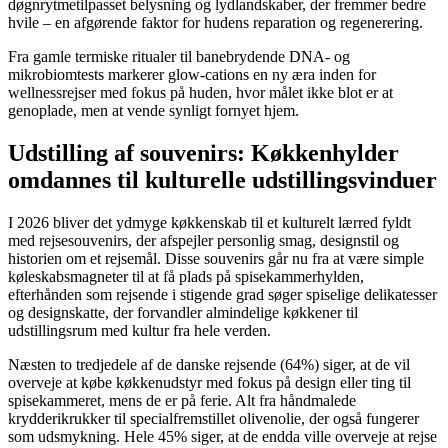
døgnrytmetilpasset belysning og lydlandskaber, der fremmer bedre
hvile – en afgørende faktor for hudens reparation og regenerering.
Fra gamle termiske ritualer til banebrydende DNA- og
mikrobiomtests markerer glow-cations en ny æra inden for
wellnessrejser med fokus på huden, hvor målet ikke blot er at
genoplade, men at vende synligt fornyet hjem.
Udstilling af souvenirs: Køkkenhylder
omdannes til kulturelle udstillingsvinduer
I 2026 bliver det ydmyge køkkenskab til et kulturelt lærred fyldt
med rejsesouvenirs, der afspejler personlig smag, designstil og
historien om et rejsemål. Disse souvenirs går nu fra at være simple
køleskabsmagneter til at få plads på spisekammerhylden,
efterhånden som rejsende i stigende grad søger spiselige delikatesser
og designskatte, der forvandler almindelige køkkener til
udstillingsrum med kultur fra hele verden.
Næsten to tredjedele af de danske rejsende (64%) siger, at de vil
overveje at købe køkkenudstyr med fokus på design eller ting til
spisekammeret, mens de er på ferie. Alt fra håndmalede
krydderikrukker til specialfremstillet olivenolie, der også fungerer
som udsmykning. Hele 45% siger, at de endda ville overveje at rejse