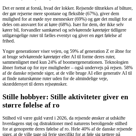
Det er nemt at forstå, hvad der lokker. Rejsende tiltrækkes af bilture,
der gør rejserne mere spontane og fleksible (67%), giver dem
mulighed for at møde nye mennesker (69%) og gør det muligt for at
deles om ansvaret for at køre (68%). Især for dem, der ikke selv
kører bil, forvandler samkørsel og selvkørende køretøjer tidligere
utilgængelige ruter til fælles eventyr og giver en øget følelse af
frihed.
Yngre generationer viser vejen, og 59% af generation Z er åbne for
at bruge selvkørende køretøjer eller AI til forme deres ruter,
sammenlignet med kun 24% af boomergenerationen. Teknologien
åbner fortsat op for nye muligheder – også undervejs på rejsen. 58%
af de danske rejsende siger, at de ville bruge AI eller generativ AI til
at finde naturskønne ruter uden for de almindelige veje,
skræddersyet til deres rejseønsker.
Stille hobbyer: Stille aktiviteter giver en
større følelse af ro
Stilhed vil være guld værd i 2026, da rejsende ønsker at udskifte
hverdagens støj og distraktioner med naturens beroligende stilhed
for at genoprette deres følelse af ro. Hele 40% af de danske rejsende
siger, at de ville tage på ferie specifikt for at føle sig tættere på