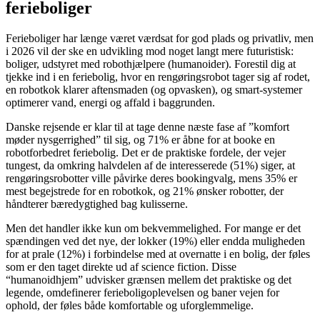
ferieboliger
Ferieboliger har længe været værdsat for god plads og privatliv, men
i 2026 vil der ske en udvikling mod noget langt mere futuristisk:
boliger, udstyret med robothjælpere (humanoider). Forestil dig at
tjekke ind i en feriebolig, hvor en rengøringsrobot tager sig af rodet,
en robotkok klarer aftensmaden (og opvasken), og smart-systemer
optimerer vand, energi og affald i baggrunden.
Danske rejsende er klar til at tage denne næste fase af ”komfort
møder nysgerrighed” til sig, og 71% er åbne for at booke en
robotforbedret feriebolig. Det er de praktiske fordele, der vejer
tungest, da omkring halvdelen af de interesserede (51%) siger, at
rengøringsrobotter ville påvirke deres bookingvalg, mens 35% er
mest begejstrede for en robotkok, og 21% ønsker robotter, der
håndterer bæredygtighed bag kulisserne.
Men det handler ikke kun om bekvemmelighed. For mange er det
spændingen ved det nye, der lokker (19%) eller endda muligheden
for at prale (12%) i forbindelse med at overnatte i en bolig, der føles
som er den taget direkte ud af science fiction. Disse
“humanoidhjem” udvisker grænsen mellem det praktiske og det
legende, omdefinerer ferieboligoplevelsen og baner vejen for
ophold, der føles både komfortable og uforglemmelige.