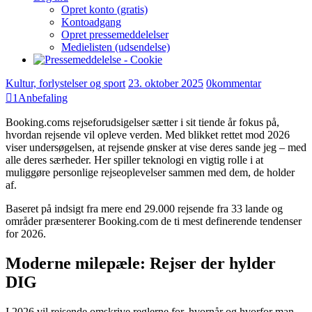
Opret konto (gratis)
Kontoadgang
Opret pressemeddelelser
Medielisten (udsendelse)
Kultur, forlystelser og sport
23. oktober 2025
0
kommentar
1
Anbefaling
Booking.coms rejseforudsigelser sætter i sit tiende år fokus på,
hvordan rejsende vil opleve verden. Med blikket rettet mod 2026
viser undersøgelsen, at rejsende ønsker at vise deres sande jeg – med
alle deres særheder. Her spiller teknologi en vigtig rolle i at
muliggøre personlige rejseoplevelser sammen med dem, de holder
af.
Baseret på indsigt fra mere end 29.000 rejsende fra 33 lande og
områder præsenterer Booking.com de ti mest definerende tendenser
for 2026.
Moderne milepæle: Rejser der hylder
DIG
I 2026 vil rejsende omskrive reglerne for, hvornår og hvorfor man