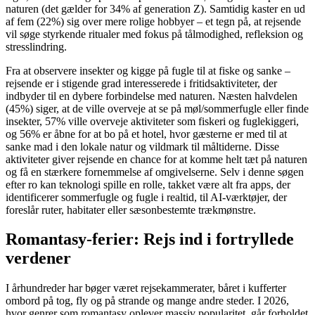
naturen (det gælder for 34% af generation Z). Samtidig kaster en ud
af fem (22%) sig over mere rolige hobbyer – et tegn på, at rejsende
vil søge styrkende ritualer med fokus på tålmodighed, refleksion og
stresslindring.
Fra at observere insekter og kigge på fugle til at fiske og sanke –
rejsende er i stigende grad interesserede i fritidsaktiviteter, der
indbyder til en dybere forbindelse med naturen. Næsten halvdelen
(45%) siger, at de ville overveje at se på møl/sommerfugle eller finde
insekter, 57% ville overveje aktiviteter som fiskeri og fuglekiggeri,
og 56% er åbne for at bo på et hotel, hvor gæsterne er med til at
sanke mad i den lokale natur og vildmark til måltiderne. Disse
aktiviteter giver rejsende en chance for at komme helt tæt på naturen
og få en stærkere fornemmelse af omgivelserne. Selv i denne søgen
efter ro kan teknologi spille en rolle, takket være alt fra apps, der
identificerer sommerfugle og fugle i realtid, til AI-værktøjer, der
foreslår ruter, habitater eller sæsonbestemte trækmønstre.
Romantasy-ferier: Rejs ind i fortryllede
verdener
I århundreder har bøger været rejsekammerater, båret i kufferter
ombord på tog, fly og på strande og mange andre steder. I 2026,
hvor genrer som romantasy oplever massiv popularitet, går forholdet