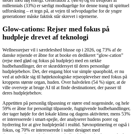
steder med høj energi. Generation Z (44%) og en tredjedel af
millennials (33%) er særligt modtagelige for denne trang til spirituel
udforskning – et tegn på, at vejen til selvopdagelse for de yngre
generationer måske faktisk står skrevet i stjernerne.
Glow-cations: Rejser med fokus på
hudpleje drevet af teknologi
Wellnessrejser vil i særdeleshed blusse op i 2026, og 73% af de
danske rejsende er åbne for at booke en dedikeret “glow-cation”
(rejse med glød og fokus på hudpleje) med en række
hudbehandlinger, der er skræddersyet til deres personlige
hudplejebehov. Det, der engang blot var simple spaophold, er nu
ved at udvikle sig til højteknologiske rejseoplevelser med fokus på
kroppens største organ, huden. Over halvdelen (54 %) siger, at de
ville overveje at bruge AI til at finde destinationer, der passer til
deres hudplejebehov.
Appetitten på personlig tilpasning er større end nogensinde, og hele
59% er åbne for personligt tilpassede, fugtgivende hudbehandlinger,
der tager højde for det lokale klima og dagens aktiviteter, mens 53%
er interesserede i smart-spejle, der analyserer hudens porer og
hydrering for at give hudplejeråd i realtid. Søvnoptimering er også i
fokus, og 70% er interesserede i suiter designet med