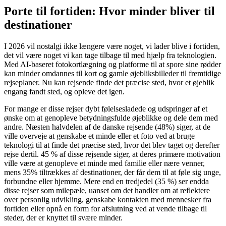
Porte til fortiden: Hvor minder bliver til
destinationer
I 2026 vil nostalgi ikke længere være noget, vi lader blive i fortiden,
det vil være noget vi kan tage tilbage til med hjælp fra teknologien.
Med AI-baseret fotokortlægning og platforme til at spore sine rødder
kan minder omdannes til kort og gamle øjebliksbilleder til fremtidige
rejseplaner. Nu kan rejsende finde det præcise sted, hvor et øjeblik
engang fandt sted, og opleve det igen.
For mange er disse rejser dybt følelsesladede og udspringer af et
ønske om at genopleve betydningsfulde øjeblikke og dele dem med
andre. Næsten halvdelen af de danske rejsende (48%) siger, at de
ville overveje at genskabe et minde eller et foto ved at bruge
teknologi til at finde det præcise sted, hvor det blev taget og derefter
rejse dertil. 45 % af disse rejsende siger, at deres primære motivation
ville være at genopleve et minde med familie eller nære venner,
mens 35% tiltrækkes af destinationer, der får dem til at føle sig unge,
forbundne eller hjemme. Mere end en tredjedel (35 %) ser endda
disse rejser som milepæle, uanset om det handler om at reflektere
over personlig udvikling, genskabe kontakten med mennesker fra
fortiden eller opnå en form for afslutning ved at vende tilbage til
steder, der er knyttet til svære minder.