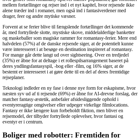
mellem fortællinger og rejser ind i et nyt kapitel, hvor rejsende ikke
alene træder ind i romaner, men også ind i fantasiverdener med
drager, feer og andre mytiske væsner.
Forvent at se ferier blive til fængslende fortællinger det kommende
år, med fortryllede slotte, mystiske skove, middelalderlige banketter
og maskeballer som magiske rammer for romantasy-ferier. Mere end
halvdelen (57%) af de danske rejsende siger, at de potentielt kunne
være interesseret i at besøge en destination inspireret af romantasy.
For mange går dette langt ud over sightseeing. Over en tredjedel
(35%) er åbne for at deltage i et rollespilsarrangement baseret på
deres yndlingsfantasyspil, -bog eller -film, og 16% siger, at de
bestemt er interesseret i at gøre dette til en del af deres fremtidige
rejseplaner.
Teknologi indleder en ny fase i denne nye form for eskapisme, hvor
næsten syv ud af ti rejsende (69%) er åbne for AI-drevne forslag, der
matcher fantasy-æstetik, anbefaler afsidesliggende ophold i
eventyreragtige omgivelser eller udpeger virkelige filmlocations.
Fantasy er ikke længere kun forbeholdt fiktion, men bliver en
rejsemodel, der tilbyder fortryllede oplevelser, hvor fantasi og
eventyr er i centrum.
Boliger med robotter: Fremtiden for