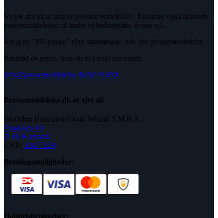
Vi gør det let at udgive pressemeddelelser - herunder også udsende
pressemeddelelser til andre nyhedsmedier, aviser o.l..
Vælg en "PR-pakke" eller sammensæt selv din pressemeddelelse.
Kontakt os gerne, hvis du er i tvivl om noget.
info@pressemeddelelse.dk
50191050
Pressemeddelelse.dk er ejet af:
Worldbiz Unlimited Cloud Wizard S.M.B.A.
Engdalen 4A
3100 Hornbæk
CVR:
32477259
Betalingsmuligheder:
Handelsbetingelser: