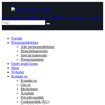
Bliv set af 12.000+ besøgende pr. måned
Pressemeddelelse.dk
Shop
0 items
-
kr. 0,00
0
Forside
Pressemeddelelser
Alle pressemeddelelser
Branchekategorier
Special kategorier
Presserummene
Opret gratis konto
Shop
Nyheder
Kontakt os
Kontakt os
Om os
Medielisten
Årsaftale
Privatlivspolitik
Cookiepolitik (EU)