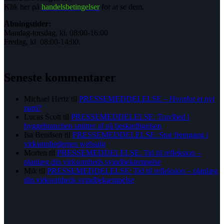
Klik her på
handelsbetingelser
for at se dem.
Åbningstider:
Mandag-torsdag, kl. 08:00-16:00
Fredag, kl. 08:00-14:00.
Seneste kommentarer
Michael Hertz
til
PRESSEMEDDELELSE – Hvorfor et nyt
parti?
Lucas Scott
til
PRESSEMEDDELELSE: Travlhed i
byggebranchen smitter af på beskæftigelsen
Isa Bendsen
til
PRESSEMEDDELELSE: Stor fremgang i
virksomhedernes websalg
Morten
til
PRESSEMEDDELELSE: Tid til refleksion –
planlæg din virksomheds svindbekæmpelse
Mik
til
PRESSEMEDDELELSE: Tid til refleksion – planlæg
din virksomheds svindbekæmpelse