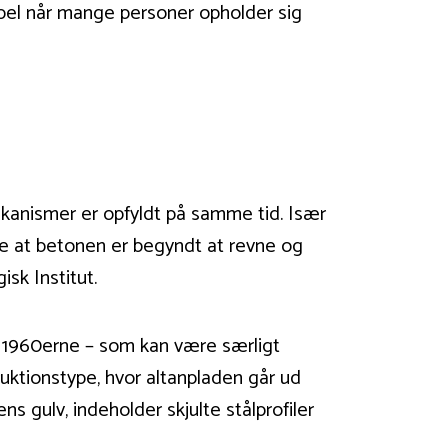
empel når mange personer opholder sig
ekanismer er opfyldt på samme tid. Især
e at betonen er begyndt at revne og
sk Institut.
r 1960erne – som kan være særligt
ruktionstype, hvor altanpladen går ud
gulv, indeholder skjulte stålprofiler