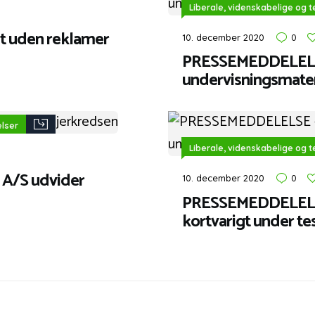
Liberale, videnskabelige og 
t uden reklamer
10. december 2020
0
PRESSEMEDDELELSE
undervisningsmater
elser
Liberale, videnskabelige og 
A/S udvider
10. december 2020
0
PRESSEMEDDELELSE
kortvarigt under te