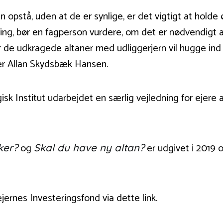
an opstå, uden at de er synlige, er det vigtigt at ho
ning, bør en fagperson vurdere, om det er nødvendig
r de udkragede altaner med udliggerjern vil hugge ind t
ger Allan Skydsbæk Hansen.
sk Institut udarbejdet en særlig vejledning for ejere 
og
er udgivet i 2019 
ker?
Skal du have ny altan?
jernes Investeringsfond via dette link.