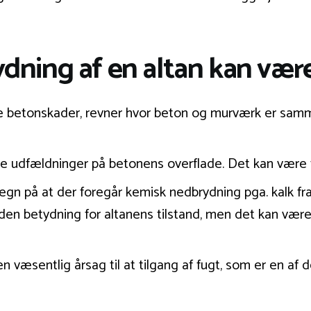
ning af en altan kan være
edte betonskader, revner hvor beton og murværk er s
ne udfældninger på betonens overflade. Det kan være
gn på at der foregår kemisk nedbrydning pga. kalk f
n betydning for altanens tilstand, men det kan være e
æsentlig årsag til at tilgang af fugt, som er en af d