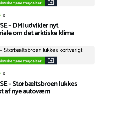
tekniske tjenesteydelser
0
 – DMI udvikler nyt
iale om det arktiske klima
tekniske tjenesteydelser
0
 – Storbæltsbroen lukkes
st af nye autoværn