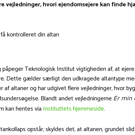
re vejledninger, hvori ejendomsejere kan finde hjæ
 påpeger Teknologisk Institut vigtigheden af, at eje
kre. Dette gælder særligt den udkragede altantype med 
r af altaner og har udgivet flere vejledninger, hvor byg
ndsundersøgelse. Blandt andet vejledningerne
Er min 
om kan hentes via
Instituttets hjemmeside
.
ankollaps opstår, skyldes det, at altanen, grundet slid