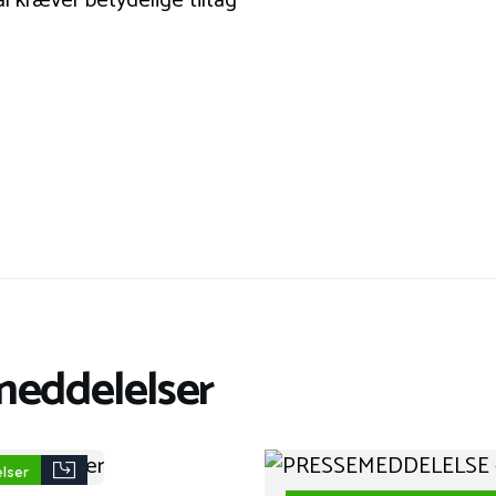
meddelelser
elser