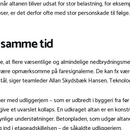
 når altanen bliver udsat for stor belastning, for eks
ser, er det derfor ofte med stor personskade til følge.
å samme tid
æve, at flere væsentlige og almindelige nedbrydningsm
al være opmærksomme på faresignalerne. De kan fx vær
 stål, siger teamleder Allan Skydsbæk Hansen, Teknologi
er med udliggerjern – som er udbredt i byggeri fra fø
give et uvarslet kollaps. En udkraget altan er en konst
ige understøtninger. Betonpladen, som udgør altanens 
d i etageadskillelsen – de såkaldte udliggerjern.