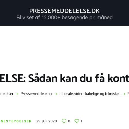
FORSIDE
PRESSEMEDDELELSE.DK
PRESSEMEDDELELSER
Bliv set af 12.000+ besøgende pr. måned
PRESSEMEDDELELSE.DK
OPRET GRATIS KONTO
Bliv set af 12.000+ besøgende pr. måned
SHOP
NYHEDER
KONTAKT OS
E: Sådan kan du få kontro
LOG IND
delelser
Pressemeddelelser
Liberale, videnskabelige og tekniske...
29. juli 2020
0
1
JENESTEYDELSER