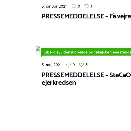
5. januar 2021
0
1
PRESSEMEDDELELSE – Få vejre
Liberale, videnskabelige og tekniske tjenesteyd
5. maj 2021
0
5
PRESSEMEDDELELSE – SteCaO 
ejerkredsen