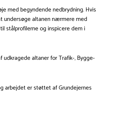
lde øje med begyndende nedbrydning. Hvis
t at undersøge altanen nærmere med
il stålprofilerne og inspicere dem i
af udkragede altaner for Trafik-, Bygge-
og arbejdet er støttet af Grundejernes