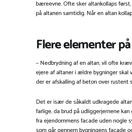
bæreevne. Ofte sker altankollaps først,
på altanen samtidig. Når en altan kollap
Flere elementer p
– Nedbrydning af en altan, vil ofte kr
ejere af altaner i ældre bygninger sk
der er afskalling af beton over rustent
Det er især de såkaldt udkragede altan
farlige, da brud på udliggerjernene kan 
fra ejendommens facade uden nogle synl
som går gennem bygningens facade og in