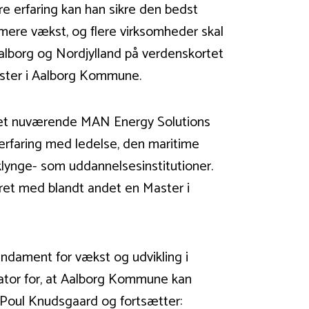
re erfaring kan han sikre den bedst
, mere vækst, og flere virksomheder skal
t Aalborg og Nordjylland på verdenskortet
ester i Aalborg Kommune.
det nuværende MAN Energy Solutions
 erfaring med ledelse, den maritime
 klynge- som uddannelsesinstitutioner.
eret med blandt andet en Master i
ndament for vækst og udvikling i
sator for, at Aalborg Kommune kan
r Poul Knudsgaard og fortsætter: