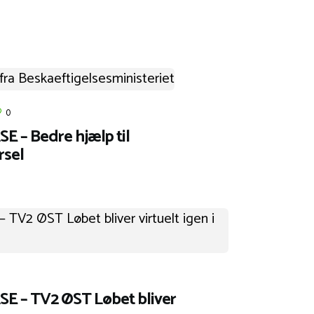
0
– Bedre hjælp til
rsel
 – TV2 ØST Løbet bliver