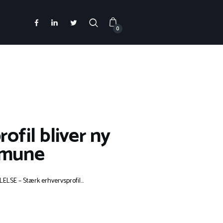
0
fil bliver ny
mmune
SE – Stærk erhvervsprofil...