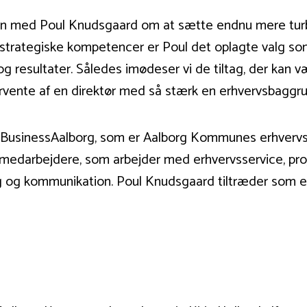
en med Poul Knudsgaard om at sætte endnu mere turbo
rategiske kompetencer er Poul det oplagte valg som 
g resultater. Således imødeser vi de tiltag, der kan v
forvente af en direktør med så stærk en erhvervsbaggr
 i BusinessAalborg, som er Aalborg Kommunes erhverv
0 medarbejdere, som arbejder med erhvervsservice, proj
ing og kommunikation. Poul Knudsgaard tiltræder som e