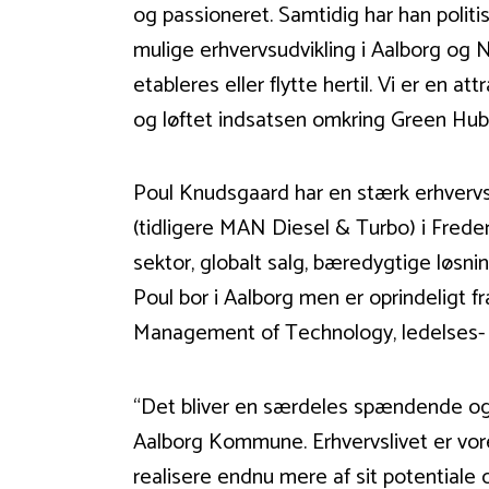
og passioneret. Samtidig har han politi
mulige erhvervsudvikling i Aalborg og No
etableres eller flytte hertil. Vi er en 
og løftet indsatsen omkring Green Hu
Poul Knudsgaard har en stærk erhverv
(tidligere MAN Diesel & Turbo) i Frede
sektor, globalt salg, bæredygtige løsni
Poul bor i Aalborg men er oprindeligt 
Management of Technology, ledelses- 
“Det bliver en særdeles spændende og 
Aalborg Kommune. Erhvervslivet er vore
realisere endnu mere af sit potentiale 