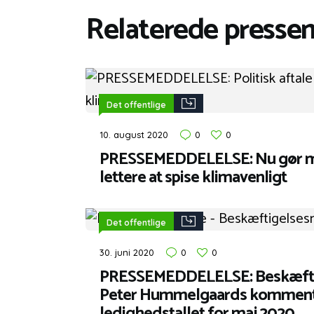
Relaterede presse
Det offentlige
10. august 2020
0
0
PRESSEMEDDELELSE: Nu gør mi
lettere at spise klimavenligt
Det offentlige
30. juni 2020
0
0
PRESSEMEDDELELSE: Beskæfti
Peter Hummelgaards kommenta
ledighedstallet for maj 2020