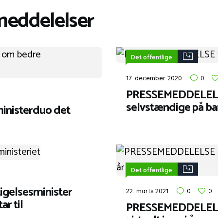
meddelelser
Det offentlige
17. december 2020
0
PRESSEMEDDELELSE 
selvstændige på ba
nisterduo det
Det offentlige
gelsesminister
22. marts 2021
0
0
r til
PRESSEMEDDELELSE