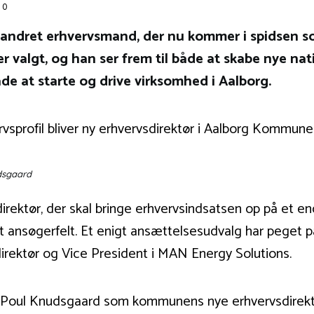
0
lbevandret erhvervsmand, der nu kommer i spidse
r valgt, og han ser frem til både at skabe nye nat
e at starte og drive virksomhed i Aalborg.
dsgaard
ektør, der skal bringe erhvervsindsatsen op på et end
nt ansøgerfelt. Et enigt ansættelsesudvalg har peget
 direktør og Vice President i MAN Energy Solutions.
e Poul Knudsgaard som kommunens nye erhvervsdirektø