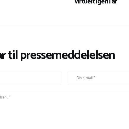
virtuelt igen i år
r til pressemeddelelsen