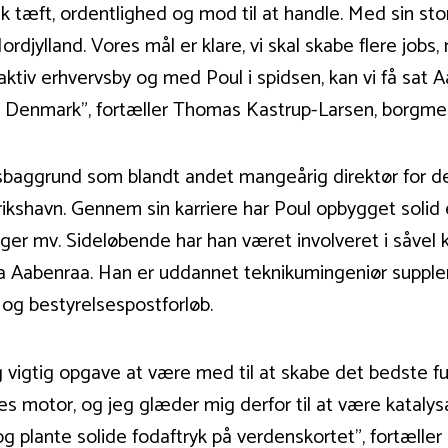
sk tæft, ordentlighed og mod til at handle. Med sin sto
rdjylland. Vores mål er klare, vi skal skabe flere jobs
attraktiv erhvervsby og med Poul i spidsen, kan vi få sa
b Denmark”, fortæller Thomas Kastrup-Larsen, borgm
sbaggrund som blandt andet mangeårig direktør for 
rikshavn. Gennem sin karriere har Poul opbygget solid
nger mv. Sideløbende har han været involveret i såvel
fra Aabenraa. Han er uddannet teknikumingeniør suppl
og bestyrelsespostforløb.
vigtig opgave at være med til at skabe det bedste fu
s motor, og jeg glæder mig derfor til at være kataly
og plante solide fodaftryk på verdenskortet”, fortælle