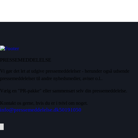
PRESSEMEDDELELSE
Vi gør det let at udgive pressemeddelelser - herunder også udsende
pressemeddelelser til andre nyhedsmedier, aviser o.l..
Vælg en "PR-pakke" eller sammensæt selv din pressemeddelelse.
Kontakt os gerne, hvis du er i tvivl om noget.
info@pressemeddelelse.dk
50191050