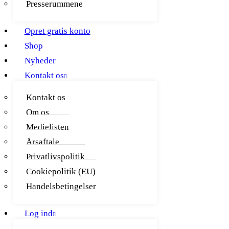
Presserummene
Opret gratis konto
Shop
Nyheder
Kontakt os
Kontakt os
Om os
Medielisten
Årsaftale
Privatlivspolitik
Cookiepolitik (EU)
Handelsbetingelser
Log ind