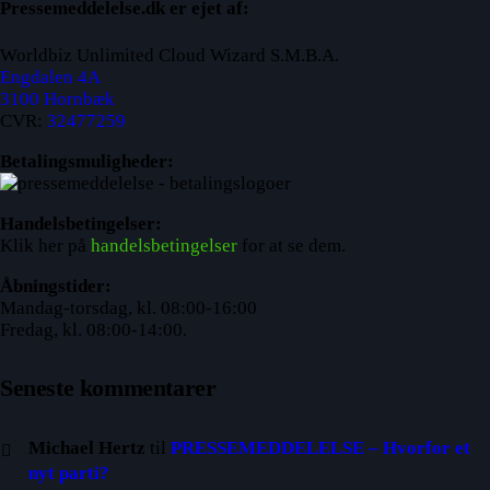
Pressemeddelelse.dk er ejet af:
Worldbiz Unlimited Cloud Wizard S.M.B.A.
Engdalen 4A
3100 Hornbæk
CVR:
32477259
Betalingsmuligheder:
Handelsbetingelser:
Klik her på
handelsbetingelser
for at se dem.
Åbningstider:
Mandag-torsdag, kl. 08:00-16:00
Fredag, kl. 08:00-14:00.
Seneste kommentarer
Michael Hertz
til
PRESSEMEDDELELSE – Hvorfor et
nyt parti?