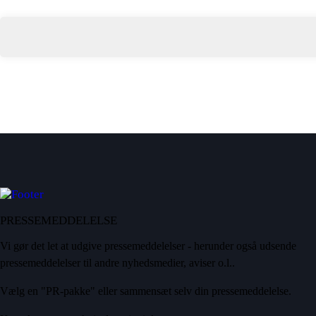
PRESSEMEDDELELSE
Vi gør det let at udgive pressemeddelelser - herunder også udsende
pressemeddelelser til andre nyhedsmedier, aviser o.l..
Vælg en "PR-pakke" eller sammensæt selv din pressemeddelelse.