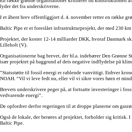
En række grønne organisationer kritiserer nu konstruktionen af 
lyder det fra underskriverne.
I et åbent brev offentliggjort d. 4. november retter en række g
Baltic Pipe er et foreslået infrastrukturprojekt, der med 230 km
Projektet, der koster 12-14 milliarder DKK, hvoraf Danmark ska
Lilleholt (V).
Organisationerne bag brevet, der bl.a. indebærer Den Grønne 
især projektet på baggrund af dets negative indflydelse på klim
”Statsstøtte til fossil energi er rablende vanvittigt. Enhver kro
NOAH. “Vil vi leve fedt nu, eller vil vi sikre vores børn et mind
Brevets underskrivere peger på, at fortsatte investeringer i fo
vedvarende energi”.
De opfordrer derfor regeringen til at droppe planerne om gasrø
Også de lokale, der berøres af projektet, forholder sig kritisk.
Baltic Pipe.