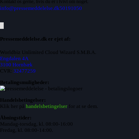
Kontakt os gerne, hvis du er i tvivl om noget.
info@pressemeddelelse.dk
50191050
Pressemeddelelse.dk er ejet af:
Worldbiz Unlimited Cloud Wizard S.M.B.A.
Engdalen 4A
3100 Hornbæk
CVR:
32477259
Betalingsmuligheder:
Handelsbetingelser:
Klik her på
handelsbetingelser
for at se dem.
Åbningstider:
Mandag-torsdag, kl. 08:00-16:00
Fredag, kl. 08:00-14:00.