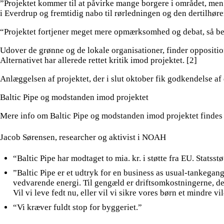
”Projektet kommer til at påvirke mange borgere i området, men
i Everdrup og fremtidig nabo til rørledningen og den dertilhør
“Projektet fortjener meget mere opmærksomhed og debat, så bes
Udover de grønne og de lokale organisationer, finder opposition
Alternativet har allerede rettet kritik imod projektet. [2]
Anlæggelsen af projektet, der i slut oktober fik godkendelse af de
Baltic Pipe og modstanden imod projektet
Mere info om Baltic Pipe og modstanden imod projektet findes
Jacob Sørensen, researcher og aktivist i NOAH
“Baltic Pipe har modtaget to mia. kr. i støtte fra EU. Statsstø
”Baltic Pipe er et udtryk for en business as usual-tankegang
vedvarende energi. Til gengæld er driftsomkostningerne, det 
Vil vi leve fedt nu, eller vil vi sikre vores børn et mindre vi
“Vi kræver fuldt stop for byggeriet.”