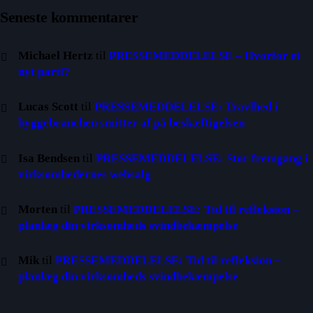
Seneste kommentarer
Michael Hertz
til
PRESSEMEDDELELSE – Hvorfor et
nyt parti?
Lucas Scott
til
PRESSEMEDDELELSE: Travlhed i
byggebranchen smitter af på beskæftigelsen
Isa Bendsen
til
PRESSEMEDDELELSE: Stor fremgang i
virksomhedernes websalg
Morten
til
PRESSEMEDDELELSE: Tid til refleksion –
planlæg din virksomheds svindbekæmpelse
Mik
til
PRESSEMEDDELELSE: Tid til refleksion –
planlæg din virksomheds svindbekæmpelse