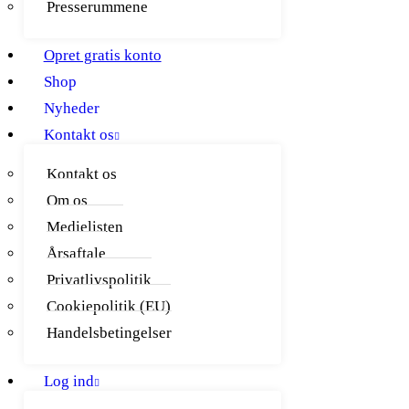
Presserummene
Opret gratis konto
Shop
Nyheder
Kontakt os
Kontakt os
Om os
Medielisten
Årsaftale
Privatlivspolitik
Cookiepolitik (EU)
Handelsbetingelser
Log ind