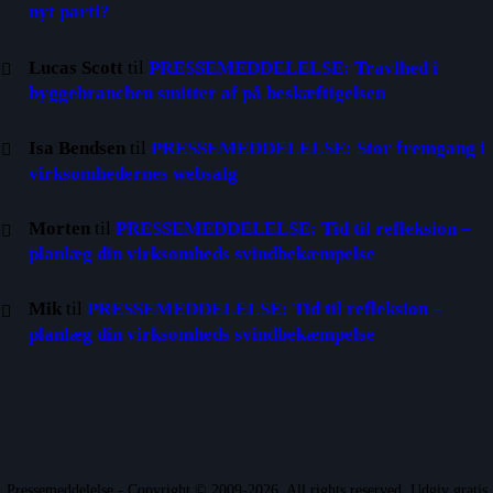
nyt parti?
Lucas Scott
til
PRESSEMEDDELELSE: Travlhed i
byggebranchen smitter af på beskæftigelsen
Isa Bendsen
til
PRESSEMEDDELELSE: Stor fremgang i
virksomhedernes websalg
Morten
til
PRESSEMEDDELELSE: Tid til refleksion –
planlæg din virksomheds svindbekæmpelse
Mik
til
PRESSEMEDDELELSE: Tid til refleksion –
planlæg din virksomheds svindbekæmpelse
Pressemeddelelse - Copyright © 2009-2026. All rights reserved. Udgiv gratis