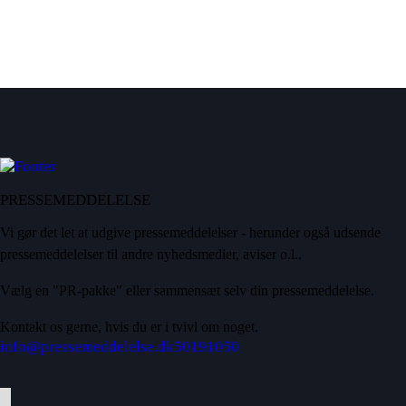
PRESSEMEDDELELSE
Vi gør det let at udgive pressemeddelelser - herunder også udsende
pressemeddelelser til andre nyhedsmedier, aviser o.l..
Vælg en "PR-pakke" eller sammensæt selv din pressemeddelelse.
Kontakt os gerne, hvis du er i tvivl om noget.
info@pressemeddelelse.dk
50191050