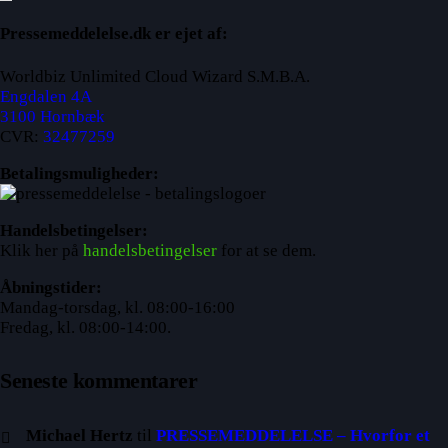
Pressemeddelelse.dk er ejet af:
Worldbiz Unlimited Cloud Wizard S.M.B.A.
Engdalen 4A
3100 Hornbæk
CVR:
32477259
Betalingsmuligheder:
Handelsbetingelser:
Klik her på
handelsbetingelser
for at se dem.
Åbningstider:
Mandag-torsdag, kl. 08:00-16:00
Fredag, kl. 08:00-14:00.
Seneste kommentarer
Michael Hertz
til
PRESSEMEDDELELSE – Hvorfor et