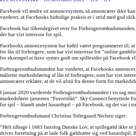
DET OFFENTLIGE
Facebook vil ændre sit annoncesystem, så annoncører ikke kan
vurderer, at Facebooks hidtidige praksis er i strid med god skik
Facebook har tilkendegivet over for Forbrugerombudsmanden, at
der har vist interesse for spil.
Facebooks annoncesystem har hidtil været programmeret til, at k
for lån til forbrugere, som har vist interesse for ”online gamb
for eksempel at have syntes godt om spillesider på Facebook ell
Forbrugerombudsmanden har vurderet, at Facebooks annoncesys
målrette markedsføring af lån til forbrugere, som har vist inte
annoncører erklære, at de vil afstå fra denne form for markedsfø
I januar 2020 vurderede Forbrugerombudsmanden i en sag mod 
markedsførte tjenesten ”Favoritlån”. Sky Connect benyttede Fa
for spil – blandt andet hasardspil – på Facebook, og det var i
Forbrugerombudsmand Christina Toftegaard Nielsen siger:
”Helt tilbage i 1683 fastslog Danske Lov, at spillegæld ikke er
drives forretning på at lade folk gældsætte sig ved hasardspil.