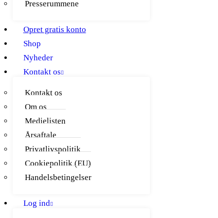
Presserummene
Opret gratis konto
Shop
Nyheder
Kontakt os
Kontakt os
Om os
Medielisten
Årsaftale
Privatlivspolitik
Cookiepolitik (EU)
Handelsbetingelser
Log ind